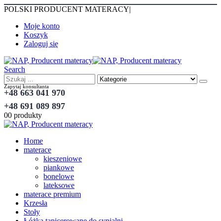
POLSKI PRODUCENT MATERACY
|
Moje konto
Koszyk
Zaloguj się
Search
Zapytaj konsultanta
+48 663 041 970
+48 691 089 897
0
0 produkty
Home
materace
kieszeniowe
piankowe
bonelowe
lateksowe
materace premium
Krzesła
Stoły
Łóżka tapicerowane do sypialni