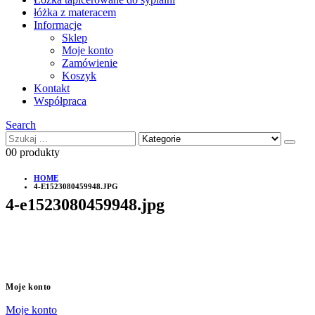
łóżka z materacem
Informacje
Sklep
Moje konto
Zamówienie
Koszyk
Kontakt
Współpraca
Search
0
0 produkty
HOME
4-E1523080459948.JPG
4-e1523080459948.jpg
Moje konto
Moje konto