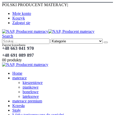
POLSKI PRODUCENT MATERACY
|
Moje konto
Koszyk
Zaloguj się
Search
Zapytaj konsultanta
+48 663 041 970
+48 691 089 897
0
0 produkty
Home
materace
kieszeniowe
piankowe
bonelowe
lateksowe
materace premium
Krzesła
Stoły
Łóżka tapicerowane do sypialni