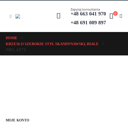
Zapytaj konsultanta
+48 663 041 970
0
+48 691 089 897
HOME
KRZESŁO SZEROKIE STYL SKANDYNAWSKI, BIAŁE
NR1_6273
MOJE KONTO