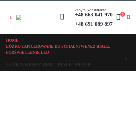
Zapytaj konsultanta
+48 663 041 970
0
+48 691 089 897
HOME
ŁÓŻKO TAPICEROWANE DO SYPIALNI WENEZ BIAŁE,
PODŚWIETLENIE LED
ŁÓŻKO WENEZ 1868-1 BIAŁE 160×200