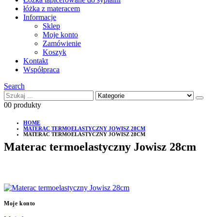
łóżka z materacem
Informacje
Sklep
Moje konto
Zamówienie
Koszyk
Kontakt
Współpraca
Search
0
0 produkty
HOME
MATERAC TERMOELASTYCZNY JOWISZ 28CM
MATERAC TERMOELASTYCZNY JOWISZ 28CM
Materac termoelastyczny Jowisz 28cm
Moje konto