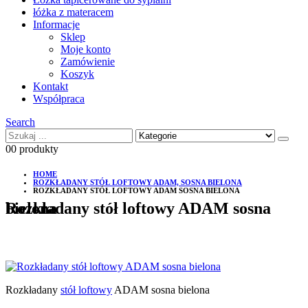
łóżka z materacem
Informacje
Sklep
Moje konto
Zamówienie
Koszyk
Kontakt
Współpraca
Search
0
0 produkty
HOME
ROZKŁADANY STÓŁ LOFTOWY ADAM, SOSNA BIELONA
ROZKŁADANY STÓŁ LOFTOWY ADAM SOSNA BIELONA
Rozkładany stół loftowy ADAM sosna bielona
Rozkładany
stół loftowy
ADAM sosna bielona