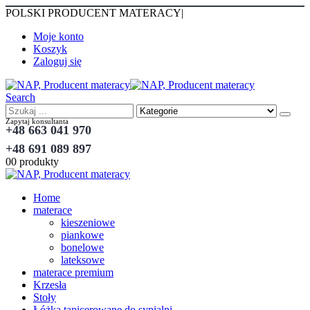
POLSKI PRODUCENT MATERACY
|
Moje konto
Koszyk
Zaloguj się
Search
Zapytaj konsultanta
+48 663 041 970
+48 691 089 897
0
0 produkty
Home
materace
kieszeniowe
piankowe
bonelowe
lateksowe
materace premium
Krzesła
Stoły
Łóżka tapicerowane do sypialni