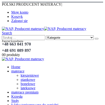
POLSKI PRODUCENT MATERACY
|
Moje konto
Koszyk
Zaloguj się
Search
Zapytaj konsultanta
+48 663 041 970
+48 691 089 897
0
0 produkty
Home
materace
kieszeniowe
piankowe
bonelowe
lateksowe
materace premium
Krzesła
Stoły
Łóżka tapicerowane do sypialni