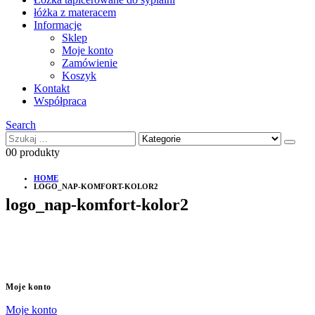
łóżka z materacem
Informacje
Sklep
Moje konto
Zamówienie
Koszyk
Kontakt
Współpraca
Search
0
0 produkty
HOME
LOGO_NAP-KOMFORT-KOLOR2
logo_nap-komfort-kolor2
Moje konto
Moje konto