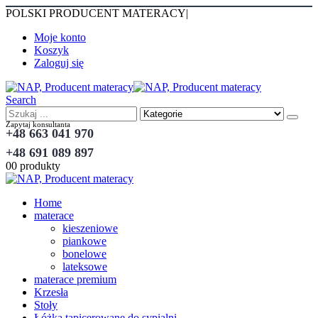
POLSKI PRODUCENT MATERACY
|
Moje konto
Koszyk
Zaloguj się
Search
Zapytaj konsultanta
+48 663 041 970
+48 691 089 897
0
0 produkty
Home
materace
kieszeniowe
piankowe
bonelowe
lateksowe
materace premium
Krzesła
Stoły
Łóżka tapicerowane do sypialni