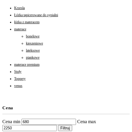
Krzesła
Łóżka tapicerowane do sypialni
łóżka z materacem
materace
bonelowe
kieszeniowe
lateksowe
piankowe
materace premium
Stoły
Toppery
venus
Cena
Cena min
Cena max
Filtruj