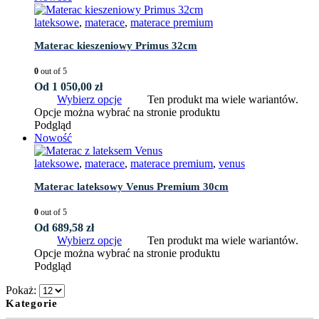
lateksowe
,
materace
,
materace premium
Materac kieszeniowy Primus 32cm
0
out of 5
Od
1 050,00
zł
Wybierz opcje
Ten produkt ma wiele wariantów.
Opcje można wybrać na stronie produktu
Podgląd
Nowość
lateksowe
,
materace
,
materace premium
,
venus
Materac lateksowy Venus Premium 30cm
0
out of 5
Od
689,58
zł
Wybierz opcje
Ten produkt ma wiele wariantów.
Opcje można wybrać na stronie produktu
Podgląd
Pokaż:
Kategorie