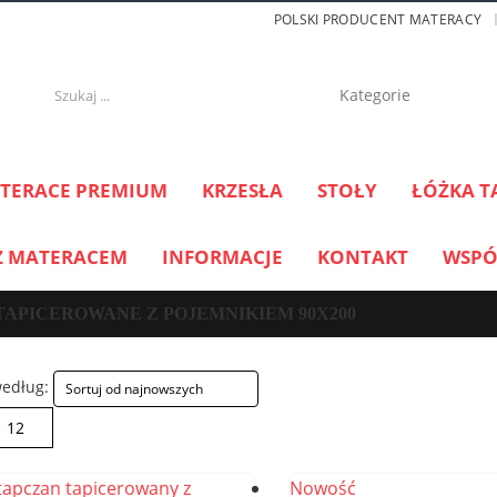
POLSKI PRODUCENT MATERACY
TERACE PREMIUM
KRZESŁA
STOŁY
ŁÓŻKA T
Z MATERACEM
INFORMACJE
KONTAKT
WSPÓ
TAPICEROWANE Z POJEMNIKIEM 90X200
według:
Nowość