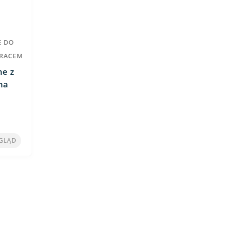
E DO
ERACEM
ne z
na
GLĄD