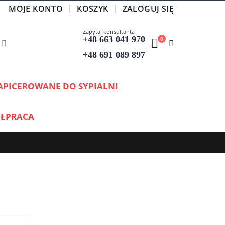
MOJE KONTO
KOSZYK
ZALOGUJ SIĘ
|
Zapytaj konsultanta
+48 663 041 970
0
+48 691 089 897
APICEROWANE DO SYPIALNI
ŁPRACA