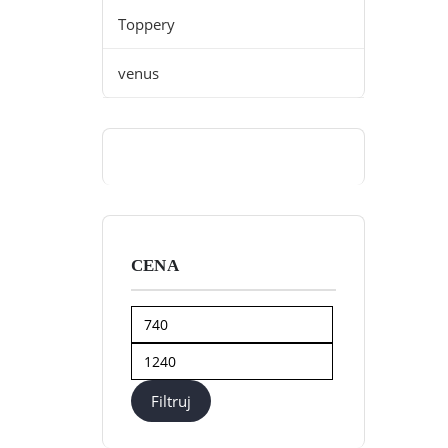
Toppery
venus
CENA
Cena
min
Cena
max
Filtruj