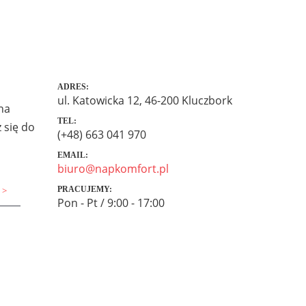
ADRES:
ul. Katowicka 12, 46-200 Kluczbork
na
TEL:
 się do
(+48) 663 041 970
EMAIL:
biuro@napkomfort.pl
PRACUJEMY:
Pon - Pt / 9:00 - 17:00