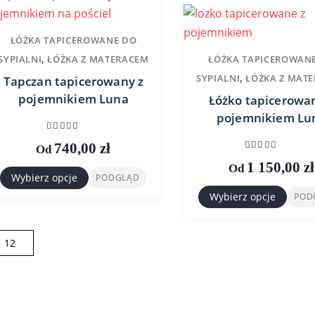
ŁÓŻKA TAPICEROWANE DO
,
SYPIALNI
ŁÓŻKA Z MATERACEM
ŁÓŻKA TAPICEROWAN
,
SYPIALNI
ŁÓŻKA Z MAT
Tapczan tapicerowany z
pojemnikiem Luna
Łóżko tapicerowa
pojemnikiem Lu
0
out of 5
740,00
zł
Od
0
out of 5
1 150,00
zł
Od
Wybierz opcje
PODGLĄD
Ten
Wybierz opcje
POD
produkt
Ten
ma
produkt
wiele
ma
wariantów.
wiele
Opcje
wariantów.
można
Opcje