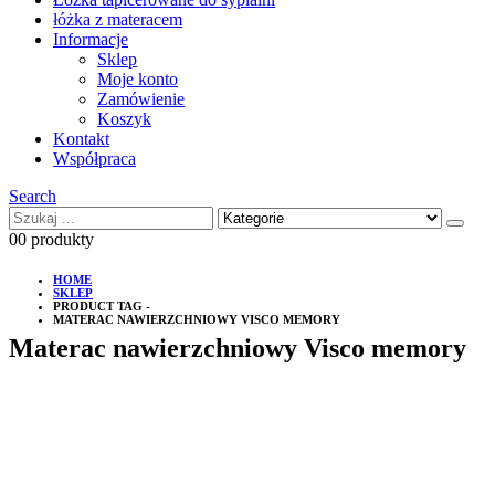
łóżka z materacem
Informacje
Sklep
Moje konto
Zamówienie
Koszyk
Kontakt
Współpraca
Search
0
0 produkty
HOME
SKLEP
PRODUCT TAG -
MATERAC NAWIERZCHNIOWY VISCO MEMORY
Materac nawierzchniowy Visco memory