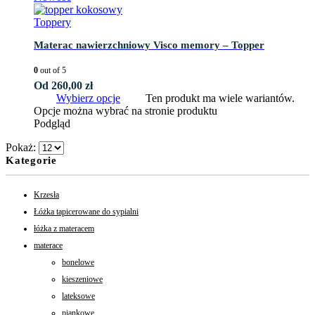
Toppery
Materac nawierzchniowy Visco memory – Topper
0
out of 5
Od
260,00
zł
Wybierz opcje
Ten produkt ma wiele wariantów.
Opcje można wybrać na stronie produktu
Podgląd
Pokaż:
Kategorie
Krzesła
Łóżka tapicerowane do sypialni
łóżka z materacem
materace
bonelowe
kieszeniowe
lateksowe
piankowe