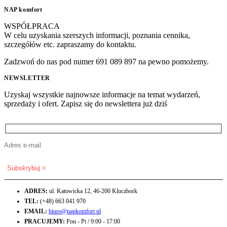
NAP komfort
WSPÓŁPRACA
W celu uzyskania szerszych informacji, poznania cennika,
szczegółów etc. zapraszamy do kontaktu.
Zadzwoń do nas pod numer 691 089 897 na pewno pomożemy.
NEWSLETTER
Uzyskaj wszystkie najnowsze informacje na temat wydarzeń,
sprzedaży i ofert. Zapisz się do newslettera już dziś
ADRES:
ul. Katowicka 12, 46-200 Kluczbork
TEL:
(+48) 663 041 970
EMAIL:
biuro@napkomfort.pl
PRACUJEMY:
Pon - Pt / 9:00 - 17:00