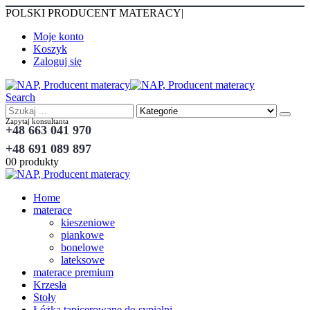
POLSKI PRODUCENT MATERACY
|
Moje konto
Koszyk
Zaloguj się
Search
Zapytaj konsultanta
+48 663 041 970
+48 691 089 897
0
0 produkty
Home
materace
kieszeniowe
piankowe
bonelowe
lateksowe
materace premium
Krzesła
Stoły
Łóżka tapicerowane do sypialni