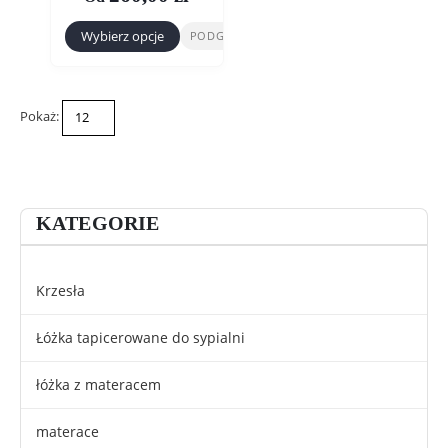
Wybierz opcje
PODGLĄD
Ten
produkt
ma
Pokaż:
wiele
wariantów.
Opcje
można
wybrać
KATEGORIE
na
stronie
Krzesła
produktu
Łóżka tapicerowane do sypialni
łóżka z materacem
materace