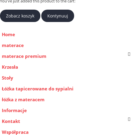
You've just added this product to the cart:
Zobacz koszyk
Kontynuuj
Home
materace
materace premium
Krzesła
Stoły
Łóżka tapicerowane do sypialni
łóżka z materacem
Informacje
Kontakt
Współpraca