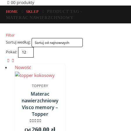
0
0 produkty
PRODUCT TAG -
HOME
SKLEP
MATERAC NAWIERZCHNIOWY
Filter
Sortuj według:
Pokaż:
Nowość
TOPPERY
Materac
nawierzchniowy
Visco memory –
Topper
0
out of 5
260,00
zł
Od