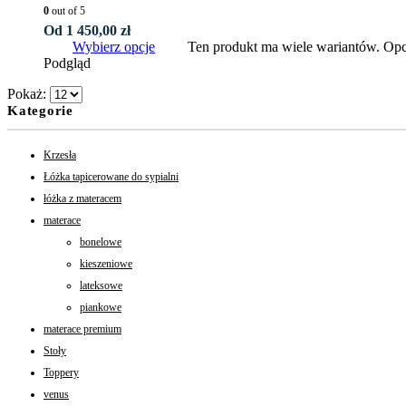
0
out of 5
Od
1 450,00
zł
Wybierz opcje
Ten produkt ma wiele wariantów. Opc
Podgląd
Pokaż:
Kategorie
Krzesła
Łóżka tapicerowane do sypialni
łóżka z materacem
materace
bonelowe
kieszeniowe
lateksowe
piankowe
materace premium
Stoły
Toppery
venus