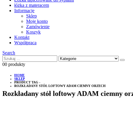
łóżka z materacem
Informacje
Sklep
Moje konto
Zamówienie
Koszyk
Kontakt
Współpraca
Search
0
0 produkty
HOME
SKLEP
PRODUCT TAG -
ROZKŁADANY STÓŁ LOFTOWY ADAM CIEMNY ORZECH
Rozkładany stół loftowy ADAM ciemny or