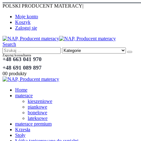
POLSKI PRODUCENT MATERACY
|
Moje konto
Koszyk
Zaloguj się
Search
Zapytaj konsultanta
+48 663 041 970
+48 691 089 897
0
0 produkty
Home
materace
kieszeniowe
piankowe
bonelowe
lateksowe
materace premium
Krzesła
Stoły
Łóżka tapicerowane do sypialni