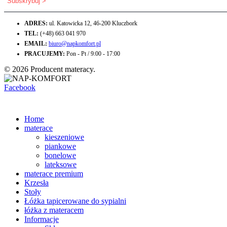
ADRES:
ul. Katowicka 12, 46-200 Kluczbork
TEL:
(+48) 663 041 970
EMAIL:
biuro@napkomfort.pl
PRACUJEMY:
Pon - Pt / 9:00 - 17:00
© 2026 Producent materacy.
Facebook
Home
materace
kieszeniowe
piankowe
bonelowe
lateksowe
materace premium
Krzesła
Stoły
Łóżka tapicerowane do sypialni
łóżka z materacem
Informacje