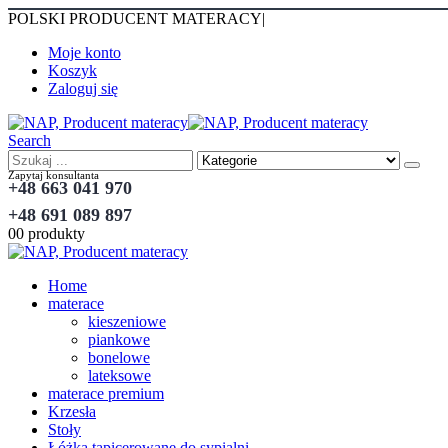
POLSKI PRODUCENT MATERACY
|
Moje konto
Koszyk
Zaloguj się
Search
Zapytaj konsultanta
+48 663 041 970
+48 691 089 897
0
0 produkty
Home
materace
kieszeniowe
piankowe
bonelowe
lateksowe
materace premium
Krzesła
Stoły
Łóżka tapicerowane do sypialni