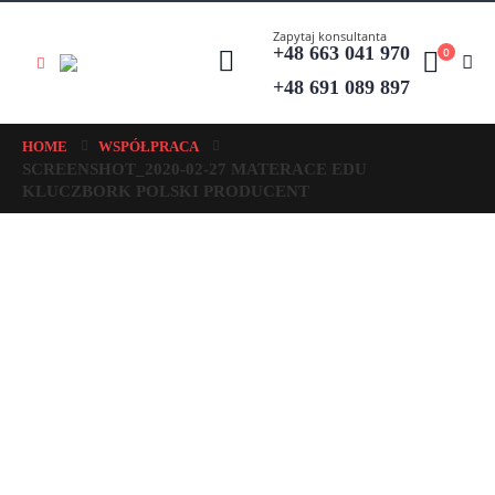
Zapytaj konsultanta
+48 663 041 970
0
+48 691 089 897
HOME
WSPÓŁPRACA
SCREENSHOT_2020-02-27 MATERACE EDU
KLUCZBORK POLSKI PRODUCENT
CZAS I KOSZTY DOSTAWY
CZAS REALIZACJI ZAMÓWIENIA