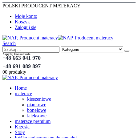
POLSKI PRODUCENT MATERACY
|
Moje konto
Koszyk
Zaloguj się
Search
Zapytaj konsultanta
+48 663 041 970
+48 691 089 897
0
0 produkty
Home
materace
kieszeniowe
piankowe
bonelowe
lateksowe
materace premium
Krzesła
Stoły
Łóżka tapicerowane do sypialni