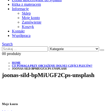
łóżka z materacem
Informacje
Sklep
Moje konto
Zamówienie
Koszyk
Kontakt
Współpraca
Search
0
0 produkty
HOME
CO POMAGA PRZY OBCIĄŻENIU DOLNEJ CZĘŚCI PLECÓW?
JOONAS-SILD-BPMIUGF2CPS-UNSPLASH
joonas-sild-bpMiUGF2Cps-unsplash
Moje konto