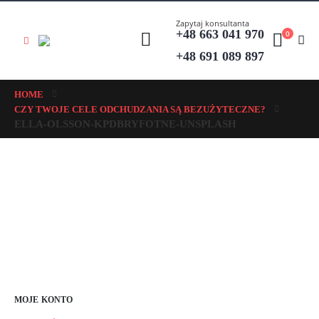
Zapytaj konsultanta
+48 663 041 970
0
+48 691 089 897
HOME
CZY TWOJE CELE ODCHUDZANIA SĄ BEZUŻYTECZNE?
ELLA-OLSSON-KPDBRYFOTNE-UNSPLASH
MOJE KONTO