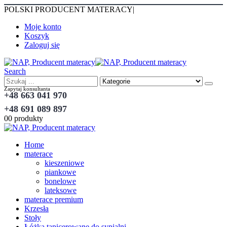
POLSKI PRODUCENT MATERACY
|
Moje konto
Koszyk
Zaloguj się
Search
Zapytaj konsultanta
+48 663 041 970
+48 691 089 897
0
0 produkty
Home
materace
kieszeniowe
piankowe
bonelowe
lateksowe
materace premium
Krzesła
Stoły
Łóżka tapicerowane do sypialni