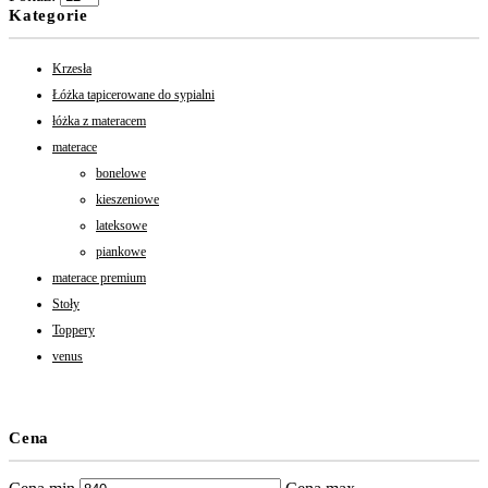
Kategorie
Krzesła
Łóżka tapicerowane do sypialni
łóżka z materacem
materace
bonelowe
kieszeniowe
lateksowe
piankowe
materace premium
Stoły
Toppery
venus
Cena