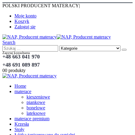
POLSKI PRODUCENT MATERACY
|
Moje konto
Koszyk
Zaloguj się
Search
Zapytaj konsultanta
+48 663 041 970
+48 691 089 897
0
0 produkty
Home
materace
kieszeniowe
piankowe
bonelowe
lateksowe
materace premium
Krzesła
Stoły
Łóżka tapicerowane do sypialni