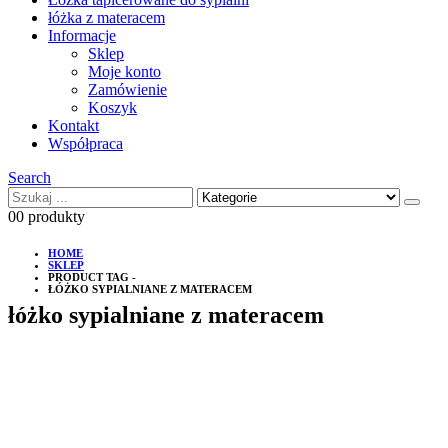
łóżka z materacem
Informacje
Sklep
Moje konto
Zamówienie
Koszyk
Kontakt
Współpraca
Search
0
0 produkty
HOME
SKLEP
PRODUCT TAG -
ŁÓŻKO SYPIALNIANE Z MATERACEM
łóżko sypialniane z materacem