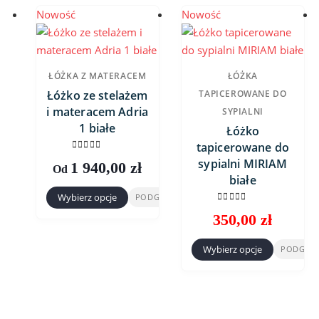
Nowość
Nowość
ŁÓŻKA Z MATERACEM
ŁÓŻKA
TAPICEROWANE DO
Łóżko ze stelażem
i materacem Adria
SYPIALNI
1 białe
Łóżko
tapicerowane do
0
out of 5
sypialni MIRIAM
1 940,00
zł
Od
białe
Wybierz opcje
PODGLĄD
Ten
0
out of 5
350,00
zł
produkt
ma
Wybierz opcje
PODGLĄ
Ten
wiele
produkt
wariantów.
ma
Opcje
wiele
można