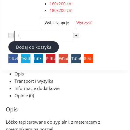
160x200 cm
180x200 cm
Wyczyść
-
+
Dodaj do koszyka
Facebook
Twitter
LinkedIn
Pinterest
Email
Tumblr
Reddit
Opis
Transport i wysyłka
Informacje dodatkowe
Opinie (0)
Opis
Łóżko tapicerowane do sypialni, z materacem z
pojemnikiem na pościel.