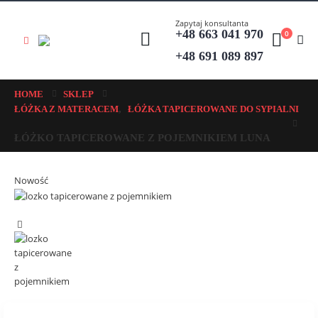
Zapytaj konsultanta
+48 663 041 970
0
+48 691 089 897
HOME
SKLEP
,
ŁÓŻKA Z MATERACEM
ŁÓŻKA TAPICEROWANE DO SYPIALNI
ŁÓŻKO TAPICEROWANE Z POJEMNIKIEM LUNA
Nowość