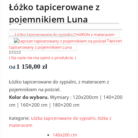
Łóżko tapicerowane z
pojemnikiem Luna
Łóżko tapicerowane do sypialni CHARON z materacem
Tapczan
tapicerowany z pojemnikiem Luna
( Na razie nie ma opinii o produkcie. )
0
out of 5
1 150,00
zł
Od
Łóżko tapicerowane do sypialni, z materacem z
pojemnikiem na pościel.
Kolor do wyboru.
Wymiary : 120x200cm | 140×200
cm | 160×200 cm | 180×200 cm
Kategorie:
Łóżka tapicerowane do sypialni
,
łóżka z
materacem
Wymiar
140x200 cm