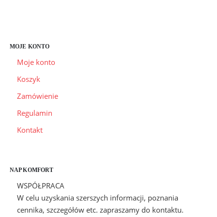
wariantów.
wybrać
Opcje
na
można
stronie
wybrać
produktu
MOJE KONTO
na
Moje konto
stronie
Koszyk
produktu
Zamówienie
Regulamin
Kontakt
NAP KOMFORT
WSPÓŁPRACA
W celu uzyskania szerszych informacji, poznania
cennika, szczegółów etc. zapraszamy do kontaktu.