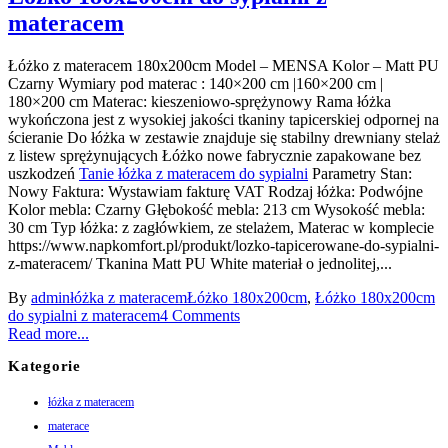
materacem
Łóżko z materacem 180x200cm Model – MENSA Kolor – Matt PU
Czarny Wymiary pod materac : 140×200 cm |160×200 cm |
180×200 cm Materac: kieszeniowo-sprężynowy Rama łóżka
wykończona jest z wysokiej jakości tkaniny tapicerskiej odpornej na
ścieranie Do łóżka w zestawie znajduje się stabilny drewniany stelaż
z listew sprężynujących Łóżko nowe fabrycznie zapakowane bez
uszkodzeń
Tanie łóżka z materacem do sypialni
Parametry Stan:
Nowy Faktura: Wystawiam fakturę VAT Rodzaj łóżka: Podwójne
Kolor mebla: Czarny Głębokość mebla: 213 cm Wysokość mebla:
30 cm Typ łóżka: z zagłówkiem, ze stelażem, Materac w komplecie
https://www.napkomfort.pl/produkt/lozko-tapicerowane-do-sypialni-
z-materacem/ Tkanina Matt PU White materiał o jednolitej,...
By
admin
łóżka z materacem
Łóżko 180x200cm
,
Łóżko 180x200cm
do sypialni z materacem
4 Comments
Read more...
Kategorie
łóżka z materacem
materace