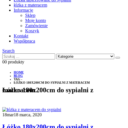
łóżka z materacem
Informacje
Sklep
Moje konto
Zamówienie
Koszyk
Kontakt
Współpraca
Search
0
0 produkty
HOME
BLOG
TAG -
ŁÓŻKO 180X200CM DO SYPIALNI Z MATERACEM
Łóżko 180x200cm do sypialni z materacem
18
mar
18 marca, 2020
Łóżko 180x200cm do sypialni z