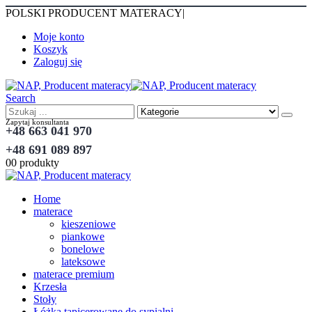
POLSKI PRODUCENT MATERACY
|
Moje konto
Koszyk
Zaloguj się
Search
Zapytaj konsultanta
+48 663 041 970
+48 691 089 897
0
0 produkty
Home
materace
kieszeniowe
piankowe
bonelowe
lateksowe
materace premium
Krzesła
Stoły
Łóżka tapicerowane do sypialni