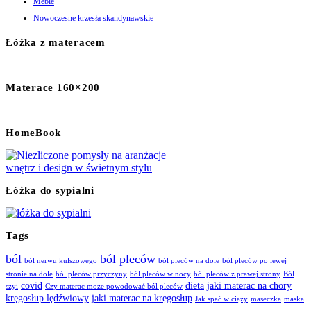
Meble
Nowoczesne krzesła skandynawskie
Łóżka z materacem
Materace 160×200
HomeBook
Łóżka do sypialni
Tags
ból
ból pleców
ból nerwu kulszowego
ból pleców na dole
ból pleców po lewej
stronie na dole
ból pleców przyczyny
ból pleców w nocy
ból pleców z prawej strony
Ból
covid
dieta
jaki materac na chory
szyi
Czy materac może powodować ból pleców
kręgosłup lędźwiowy
jaki materac na kręgosłup
Jak spać w ciąży
maseczka
maska