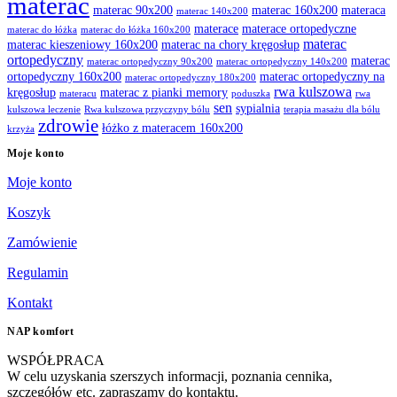
materac
materac 90x200
materac 160x200
materaca
materac 140x200
materace
materace ortopedyczne
materac do łóżka
materac do łóżka 160x200
materac
materac kieszeniowy 160x200
materac na chory kręgosłup
ortopedyczny
materac
materac ortopedyczny 90x200
materac ortopedyczny 140x200
ortopedyczny 160x200
materac ortopedyczny na
materac ortopedyczny 180x200
rwa kulszowa
kręgosłup
materac z pianki memory
materacu
poduszka
rwa
sen
sypialnia
kulszowa leczenie
Rwa kulszowa przyczyny bólu
terapia masażu dla bólu
zdrowie
łóżko z materacem 160x200
krzyża
Moje konto
Moje konto
Koszyk
Zamówienie
Regulamin
Kontakt
NAP komfort
WSPÓŁPRACA
W celu uzyskania szerszych informacji, poznania cennika,
szczegółów etc. zapraszamy do kontaktu.