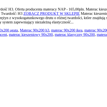
rdość H3. Oferta producenta materacy NAP - 165,00pln. Materac k
m Twardość: H3
ZOBACZ PRODUKT W SKLEPIE
Materac kieszeni
prężyn z wysokogatunkowego drutu o różnej twardości, które znajdują
 system zapewniający niezależną elastyczność...
0x200 agata
,
Materac 90x200 h3
,
materac 90x200 ikea
,
materac 90x20
cent
,
materac kieszeniowy 90x200
,
materac klasyczny 90x200
,
mater