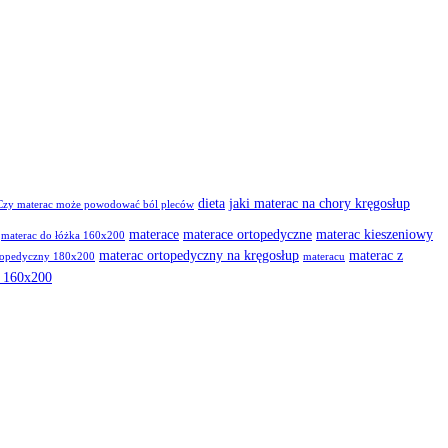
dieta
jaki materac na chory kręgosłup
Czy materac może powodować ból pleców
materace
materace ortopedyczne
materac kieszeniowy
materac do łóżka 160x200
materac ortopedyczny na kręgosłup
materac z
topedyczny 180x200
materacu
m 160x200