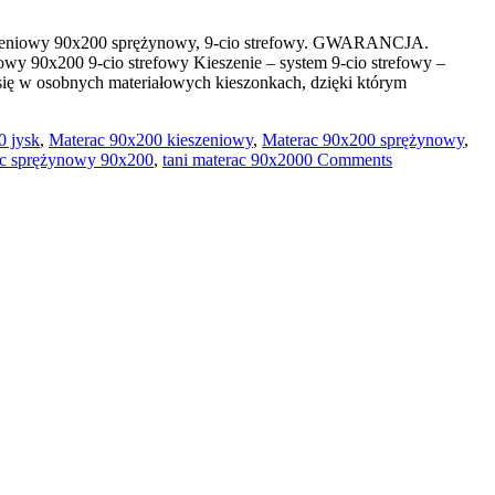
ieszeniowy 90x200 sprężynowy, 9-cio strefowy. GWARANCJA.
owy 90x200 9-cio strefowy Kieszenie – system 9-cio strefowy –
 się w osobnych materiałowych kieszonkach, dzięki którym
0 jysk
,
Materac 90x200 kieszeniowy
,
Materac 90x200 sprężynowy
,
ac sprężynowy 90x200
,
tani materac 90x200
0 Comments