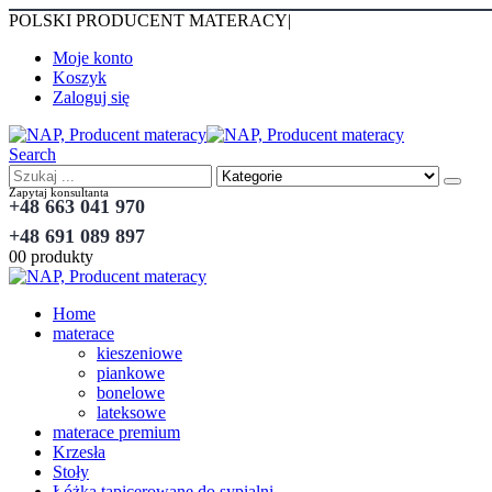
POLSKI PRODUCENT MATERACY
|
Moje konto
Koszyk
Zaloguj się
Search
Zapytaj konsultanta
+48 663 041 970
+48 691 089 897
0
0 produkty
Home
materace
kieszeniowe
piankowe
bonelowe
lateksowe
materace premium
Krzesła
Stoły
Łóżka tapicerowane do sypialni