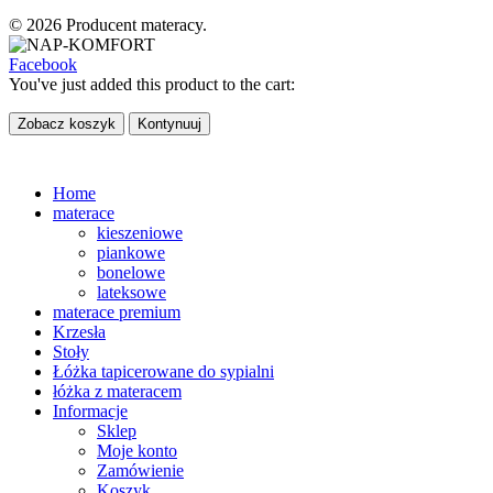
© 2026 Producent materacy.
Facebook
You've just added this product to the cart:
Zobacz koszyk
Kontynuuj
Home
materace
kieszeniowe
piankowe
bonelowe
lateksowe
materace premium
Krzesła
Stoły
Łóżka tapicerowane do sypialni
łóżka z materacem
Informacje
Sklep
Moje konto
Zamówienie
Koszyk