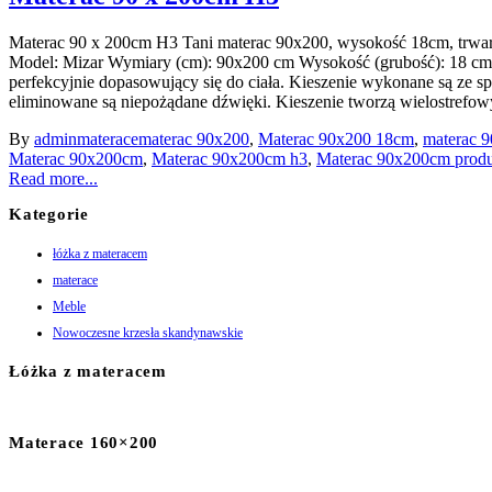
Materac 90 x 200cm H3 Tani materac 90x200, wysokość 18cm, trwa
Model: Mizar Wymiary (cm): 90x200 cm Wysokość (grubość): 18 c
perfekcyjnie dopasowujący się do ciała. Kieszenie wykonane są ze s
eliminowane są niepożądane dźwięki. Kieszenie tworzą wielostrefowy
By
admin
materace
materac 90x200
,
Materac 90x200 18cm
,
materac 9
Materac 90x200cm
,
Materac 90x200cm h3
,
Materac 90x200cm produ
Read more...
Kategorie
łóżka z materacem
materace
Meble
Nowoczesne krzesła skandynawskie
Łóżka z materacem
Materace 160×200