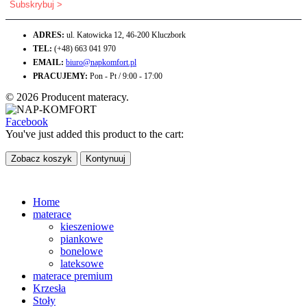
ADRES:
ul. Katowicka 12, 46-200 Kluczbork
TEL:
(+48) 663 041 970
EMAIL:
biuro@napkomfort.pl
PRACUJEMY:
Pon - Pt / 9:00 - 17:00
© 2026 Producent materacy.
Facebook
You've just added this product to the cart:
Zobacz koszyk
Kontynuuj
Home
materace
kieszeniowe
piankowe
bonelowe
lateksowe
materace premium
Krzesła
Stoły