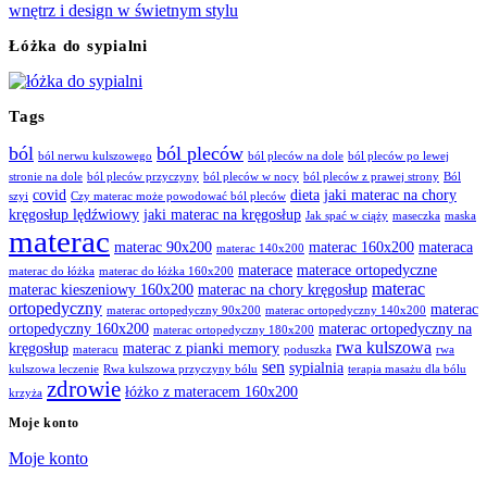
Łóżka do sypialni
Tags
ból
ból pleców
ból nerwu kulszowego
ból pleców na dole
ból pleców po lewej
stronie na dole
ból pleców przyczyny
ból pleców w nocy
ból pleców z prawej strony
Ból
covid
dieta
jaki materac na chory
szyi
Czy materac może powodować ból pleców
kręgosłup lędźwiowy
jaki materac na kręgosłup
Jak spać w ciąży
maseczka
maska
materac
materac 90x200
materac 160x200
materaca
materac 140x200
materace
materace ortopedyczne
materac do łóżka
materac do łóżka 160x200
materac
materac kieszeniowy 160x200
materac na chory kręgosłup
ortopedyczny
materac
materac ortopedyczny 90x200
materac ortopedyczny 140x200
ortopedyczny 160x200
materac ortopedyczny na
materac ortopedyczny 180x200
rwa kulszowa
kręgosłup
materac z pianki memory
materacu
poduszka
rwa
sen
sypialnia
kulszowa leczenie
Rwa kulszowa przyczyny bólu
terapia masażu dla bólu
zdrowie
łóżko z materacem 160x200
krzyża
Moje konto
Moje konto