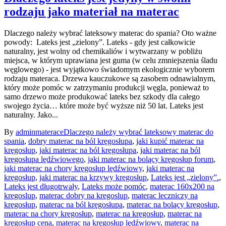
rodzaju jako materiał na materac
Dlaczego należy wybrać lateksowy materac do spania? Oto ważne
powody: Lateks jest „zielony”. Lateks - gdy jest całkowicie
naturalny, jest wolny od chemikaliów i wytwarzany w pobliżu
miejsca, w którym uprawiana jest guma (w celu zmniejszenia śladu
węglowego) - jest wyjątkowo świadomym ekologicznie wyborem
rodzaju materaca. Drzewa kauczukowe są zasobem odnawialnym,
który może pomóc w zatrzymaniu produkcji węgla, ponieważ to
samo drzewo może produkować lateks bez szkody dla całego
swojego życia… które może być wyższe niż 50 lat. Lateks jest
naturalny. Jako...
By
admin
materace
Dlaczego należy wybrać lateksowy materac do
spania
,
dobry materac na ból kręgosłupa
,
jaki kupić materac na
kręgosłup
,
jaki materac na ból kręgosłupa
,
jaki materac na ból
kręgosłupa lędźwiowego
,
jaki materac na bolący kręgosłup forum
,
jaki materac na chory kręgosłup lędźwiowy
,
jaki materac na
kręgosłup
,
jaki materac na krzywy kręgosłup
,
Lateks jest „zielony”.
,
Lateks jest długotrwały
,
Lateks może pomóc
,
materac 160x200 na
kregoslup
,
materac dobry na kregoslup
,
materac leczniczy na
kręgosłup
,
materac na ból kręgosłupa
,
materac na bolący kręgosłup
,
materac na chory kręgosłup
,
materac na kręgosłup
,
materac na
kręgosłup cena
,
materac na kręgosłup lędźwiowy
,
materac na