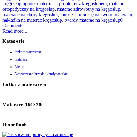
kręgosłup opinie
,
materac na problemy z kręgosłupem
,
materac
ortopedyczny na kręgosłup
,
materac zdrowotny na kręgosłup
,
materace na chory kręgosłup
,
musisz skupić się na swoim materacu
,
nakładka na materac kręgosłup
,
twardy materac na kręgosłup
0
Comments
Read more...
Kategorie
łóżka z materacem
materace
Meble
Nowoczesne krzesła skandynawskie
Łóżka z materacem
Materace 160×200
HomeBook