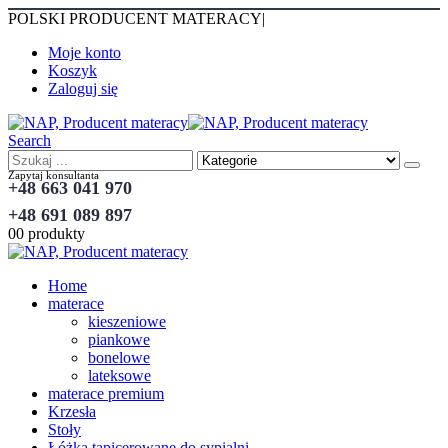
POLSKI PRODUCENT MATERACY
|
Moje konto
Koszyk
Zaloguj się
Search
Zapytaj konsultanta
+48 663 041 970
+48 691 089 897
0
0 produkty
Home
materace
kieszeniowe
piankowe
bonelowe
lateksowe
materace premium
Krzesła
Stoły
Łóżka tapicerowane do sypialni