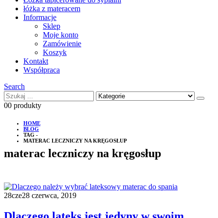
łóżka z materacem
Informacje
Sklep
Moje konto
Zamówienie
Koszyk
Kontakt
Współpraca
Search
0
0 produkty
HOME
BLOG
TAG -
MATERAC LECZNICZY NA KRĘGOSŁUP
materac leczniczy na kręgosłup
28
cze
28 czerwca, 2019
Dlaczego lateks jest jedyny w swoim