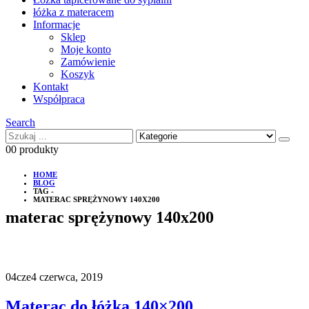
łóżka z materacem
Informacje
Sklep
Moje konto
Zamówienie
Koszyk
Kontakt
Współpraca
Search
0
0 produkty
HOME
BLOG
TAG -
MATERAC SPRĘŻYNOWY 140X200
materac sprężynowy 140x200
04
cze
4 czerwca, 2019
Materac do łóżka 140×200