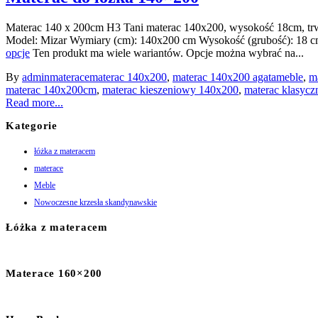
Materac 140 x 200cm H3 Tani materac 140x200, wysokość 18cm, tr
Model: Mizar Wymiary (cm): 140x200 cm Wysokość (grubość): 18 
opcje
Ten produkt ma wiele wariantów. Opcje można wybrać na...
By
admin
materace
materac 140x200
,
materac 140x200 agatameble
,
m
materac 140x200cm
,
materac kieszeniowy 140x200
,
materac klasyc
Read more...
Kategorie
łóżka z materacem
materace
Meble
Nowoczesne krzesła skandynawskie
Łóżka z materacem
Materace 160×200