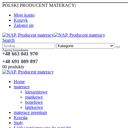
POLSKI PRODUCENT MATERACY
|
Moje konto
Koszyk
Zaloguj się
Search
Zapytaj konsultanta
+48 663 041 970
+48 691 089 897
0
0 produkty
Home
materace
kieszeniowe
piankowe
bonelowe
lateksowe
materace premium
Krzesła
Stoły
Łóżka tapicerowane do sypialni