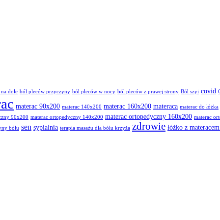
covid
 na dole
ból pleców przyczyny
ból pleców w nocy
ból pleców z prawej strony
Ból szyi
rac
materac 90x200
materac 160x200
materaca
materac 140x200
materac do łóżka
materac ortopedyczny 160x200
yczny 90x200
materac ortopedyczny 140x200
materac or
zdrowie
sen
sypialnia
łóżko z materace
yny bólu
terapia masażu dla bólu krzyża