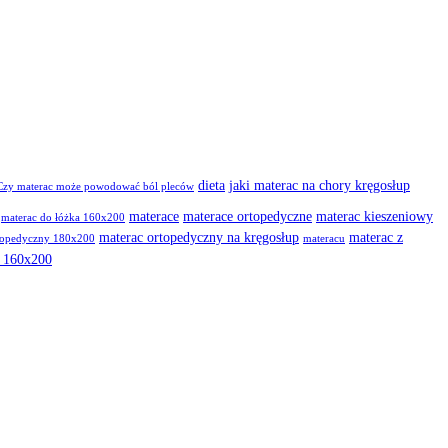
dieta
jaki materac na chory kręgosłup
Czy materac może powodować ból pleców
materace
materace ortopedyczne
materac kieszeniowy
materac do łóżka 160x200
materac ortopedyczny na kręgosłup
materac z
topedyczny 180x200
materacu
m 160x200