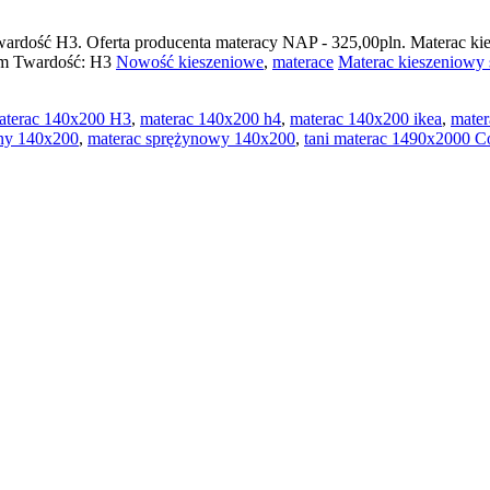
wardość H3. Oferta producenta materacy NAP - 325,00pln. Materac
cm Twardość: H3
Nowość
kieszeniowe
,
materace
Materac kieszeniow
aterac 140x200 H3
,
materac 140x200 h4
,
materac 140x200 ikea
,
mater
zny 140x200
,
materac sprężynowy 140x200
,
tani materac 1490x200
0 C