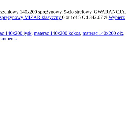
 kieszeniowy 140x200 sprężynowy, 9-cio strefowy. GWARANCJA.
y sprężynowy MIZAR klasyczny
0 out of 5 Od 342,67 zł
Wybierz
ac 140x200 jysk
,
materac 140x200 kokos
,
materac 140x200 olx
,
omments