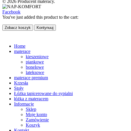
© 2026 Producent materacy.
Facebook
You've just added this product to the cart:
Zobacz koszyk
Kontynuuj
Home
materace
kieszeniowe
piankowe
bonelowe
lateksowe
materace premium
Krzesła
Stoły
Łóżka tapicerowane do sypialni
łóżka z materacem
Informacje
Sklep
Moje konto
Zamówienie
Koszyk
Kontakt