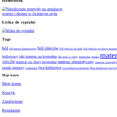
HomeBook
Łóżka do sypialni
Tags
ból
ból pleców
ból nerwu kulszowego
ból pleców na dole
ból pleców po lewej stronie
mate
lędźwiowy
jaki materac na kręgosłup
Jak spać w ciąży
maseczka
maska
materac ortopedyczny
160x200
materac na chory kręgosłup
materac ortoped
rwa kulszowa
pianki memory
poduszka
rwa kulszowa leczenie
Rwa kulszowa przycz
Moje konto
Moje konto
Koszyk
Zamówienie
Regulamin