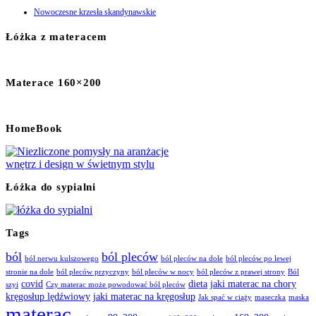
Nowoczesne krzesła skandynawskie
Łóżka z materacem
Materace 160×200
HomeBook
Łóżka do sypialni
Tags
ból
ból pleców
ból nerwu kulszowego
ból pleców na dole
ból pleców po lewej
stronie na dole
ból pleców przyczyny
ból pleców w nocy
ból pleców z prawej strony
Ból
covid
dieta
jaki materac na chory
szyi
Czy materac może powodować ból pleców
kręgosłup lędźwiowy
jaki materac na kręgosłup
Jak spać w ciąży
maseczka
maska
materac