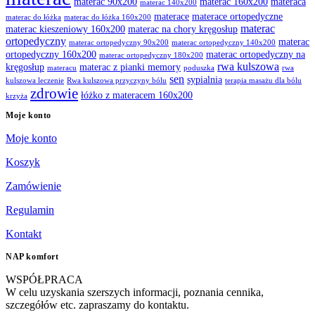
materac 90x200
materac 160x200
materaca
materac 140x200
materace
materace ortopedyczne
materac do łóżka
materac do łóżka 160x200
materac
materac kieszeniowy 160x200
materac na chory kręgosłup
ortopedyczny
materac
materac ortopedyczny 90x200
materac ortopedyczny 140x200
ortopedyczny 160x200
materac ortopedyczny na
materac ortopedyczny 180x200
rwa kulszowa
kręgosłup
materac z pianki memory
materacu
poduszka
rwa
sen
sypialnia
kulszowa leczenie
Rwa kulszowa przyczyny bólu
terapia masażu dla bólu
zdrowie
łóżko z materacem 160x200
krzyża
Moje konto
Moje konto
Koszyk
Zamówienie
Regulamin
Kontakt
NAP komfort
WSPÓŁPRACA
W celu uzyskania szerszych informacji, poznania cennika,
szczegółów etc. zapraszamy do kontaktu.