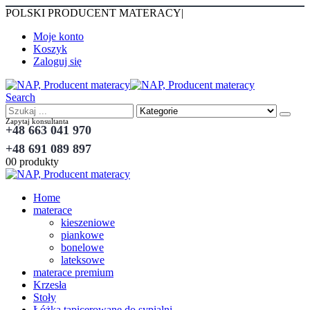
POLSKI PRODUCENT MATERACY
|
Moje konto
Koszyk
Zaloguj się
Search
Zapytaj konsultanta
+48 663 041 970
+48 691 089 897
0
0 produkty
Home
materace
kieszeniowe
piankowe
bonelowe
lateksowe
materace premium
Krzesła
Stoły
Łóżka tapicerowane do sypialni