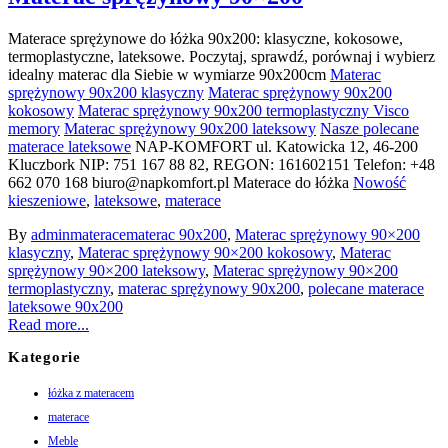
Materace sprężynowe do łóżka 90x200: klasyczne, kokosowe,
termoplastyczne, lateksowe. Poczytaj, sprawdź, porównaj i wybierz
idealny materac dla Siebie w wymiarze 90x200cm
Materac
sprężynowy 90x200 klasyczny
Materac sprężynowy 90x200
kokosowy
Materac sprężynowy 90x200 termoplastyczny Visco
memory
Materac sprężynowy 90x200 lateksowy
Nasze polecane
materace lateksowe
NAP-KOMFORT ul. Katowicka 12, 46-200
Kluczbork NIP: 751 167 88 82, REGON: 161602151 Telefon: +48
662 070 168 biuro@napkomfort.pl
Materace do łóżka
Nowość
kieszeniowe
,
lateksowe
,
materace
By
admin
materace
materac 90x200
,
Materac sprężynowy 90×200
klasyczny
,
Materac sprężynowy 90×200 kokosowy
,
Materac
sprężynowy 90×200 lateksowy
,
Materac sprężynowy 90×200
termoplastyczny
,
materac sprężynowy 90x200
,
polecane materace
lateksowe 90x200
Read more...
Kategorie
łóżka z materacem
materace
Meble