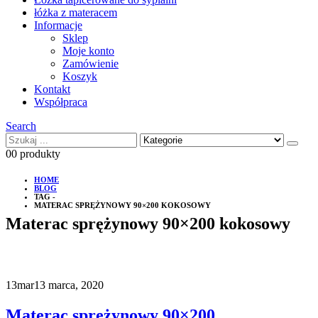
łóżka z materacem
Informacje
Sklep
Moje konto
Zamówienie
Koszyk
Kontakt
Współpraca
Search
0
0 produkty
HOME
BLOG
TAG -
MATERAC SPRĘŻYNOWY 90×200 KOKOSOWY
Materac sprężynowy 90×200 kokosowy
13
mar
13 marca, 2020
Materac sprężynowy 90×200