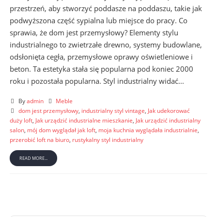
przestrzeń, aby stworzyć poddasze na poddaszu, takie jak
podwyższona część sypialna lub miejsce do pracy. Co
sprawia, że ​​dom jest przemysłowy? Elementy stylu
industrialnego to zwietrzałe drewno, systemy budowlane,
odsłonięta cegła, przemysłowe oprawy oświetleniowe i
beton. Ta estetyka stała się popularna pod koniec 2000
roku i pozostała popularna. Styl industrialny widać...
By
admin
Meble
​​dom jest przemysłowy
,
industrialny styl vintage
,
Jak udekorować
duży loft
,
Jak urządzić industrialne mieszkanie
,
Jak urządzić industrialny
salon
,
mój dom wyglądał jak loft
,
moja kuchnia wyglądała industrialnie
,
przerobić loft na biuro
,
rustykalny styl industrialny
READ MORE...