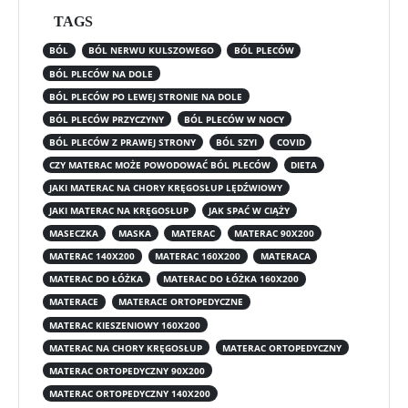
TAGS
BÓL
BÓL NERWU KULSZOWEGO
BÓL PLECÓW
BÓL PLECÓW NA DOLE
BÓL PLECÓW PO LEWEJ STRONIE NA DOLE
BÓL PLECÓW PRZYCZYNY
BÓL PLECÓW W NOCY
BÓL PLECÓW Z PRAWEJ STRONY
BÓL SZYI
COVID
CZY MATERAC MOŻE POWODOWAĆ BÓL PLECÓW
DIETA
JAKI MATERAC NA CHORY KRĘGOSŁUP LĘDŹWIOWY
JAKI MATERAC NA KRĘGOSŁUP
JAK SPAĆ W CIĄŻY
MASECZKA
MASKA
MATERAC
MATERAC 90X200
MATERAC 140X200
MATERAC 160X200
MATERACA
MATERAC DO ŁÓŻKA
MATERAC DO ŁÓŻKA 160X200
MATERACE
MATERACE ORTOPEDYCZNE
MATERAC KIESZENIOWY 160X200
MATERAC NA CHORY KRĘGOSŁUP
MATERAC ORTOPEDYCZNY
MATERAC ORTOPEDYCZNY 90X200
MATERAC ORTOPEDYCZNY 140X200