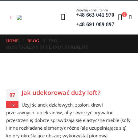
Zapytaj konsultanta
+48 663 041 970
0
+48 691 089 897
TAG -
HOME
BLOG
RUSTYKALNY STYL INDUSTRIALNY
Jak udekorować duży loft?
07
Użyj ścianek działowych, zasłon, drzwi
lip
przesuwnych lub ekranów, aby stworzyć prywatne
przestrzenie; dobrze sprawdzają się elastyczne meble (sofy
i inne rozkładane elementy); różne (ale uzupełniające się)
kolory określające obszar; wykorzystaj pionową