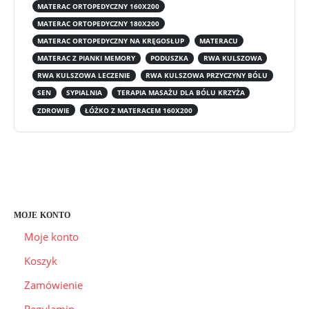
MATERAC ORTOPEDYCZNY 160X200
MATERAC ORTOPEDYCZNY 180X200
MATERAC ORTOPEDYCZNY NA KRĘGOSŁUP
MATERACU
MATERAC Z PIANKI MEMORY
PODUSZKA
RWA KULSZOWA
RWA KULSZOWA LECZENIE
RWA KULSZOWA PRZYCZYNY BÓLU
SEN
SYPIALNIA
TERAPIA MASAŻU DLA BÓLU KRZYŻA
ZDROWIE
ŁÓŻKO Z MATERACEM 160X200
MOJE KONTO
Moje konto
Koszyk
Zamówienie