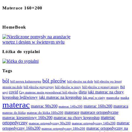
Materace 160×200
HomeBook
Łóżka do sypialni
Tags
ból
ból pleców
ból nerwu kulszowego
ból pleców na dole
ból pleców po lewej
stronie na dole
ból pleców przyczyny
ból pleców w nocy
ból pleców z prawej strony
Ból
covid
dieta
jaki materac na chory
szyi
Czy materac może powodować ból pleców
kręgosłup lędźwiowy
jaki materac na kręgosłup
Jak spać w ciąży
maseczka
maska
materac
materac 90x200
materac 160x200
materaca
materac 140x200
materace
materace ortopedyczne
materac do łóżka
materac do łóżka 160x200
materac
materac kieszeniowy 160x200
materac na chory kręgosłup
ortopedyczny
materac
materac ortopedyczny 90x200
materac ortopedyczny 140x200
ortopedyczny 160x200
materac ortopedyczny na
materac ortopedyczny 180x200