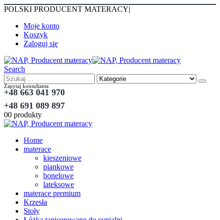
POLSKI PRODUCENT MATERACY
|
Moje konto
Koszyk
Zaloguj się
Search
Zapytaj konsultanta
+48 663 041 970
+48 691 089 897
0
0 produkty
Home
materace
kieszeniowe
piankowe
bonelowe
lateksowe
materace premium
Krzesła
Stoły
Łóżka tapicerowane do sypialni