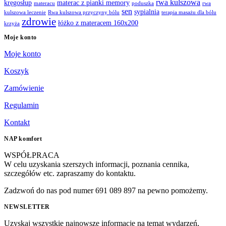
rwa kulszowa
kręgosłup
materac z pianki memory
materacu
poduszka
rwa
sen
sypialnia
kulszowa leczenie
Rwa kulszowa przyczyny bólu
terapia masażu dla bólu
zdrowie
łóżko z materacem 160x200
krzyża
Moje konto
Moje konto
Koszyk
Zamówienie
Regulamin
Kontakt
NAP komfort
WSPÓŁPRACA
W celu uzyskania szerszych informacji, poznania cennika,
szczegółów etc. zapraszamy do kontaktu.
Zadzwoń do nas pod numer 691 089 897 na pewno pomożemy.
NEWSLETTER
Uzyskaj wszystkie najnowsze informacje na temat wydarzeń,