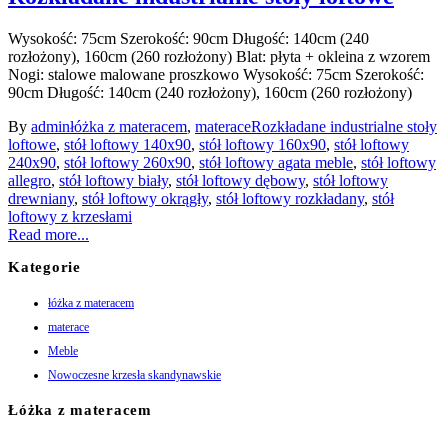
Wysokość: 75cm Szerokość: 90cm Długość: 140cm (240
rozłożony), 160cm (260 rozłożony) Blat: płyta + okleina z wzorem
Nogi: stalowe malowane proszkowo
Wysokość: 75cm Szerokość:
90cm Długość: 140cm (240 rozłożony), 160cm (260 rozłożony)
By
admin
łóżka z materacem
,
materace
Rozkładane industrialne stoły
loftowe
,
stół loftowy 140x90
,
stół loftowy 160x90
,
stół loftowy
240x90
,
stół loftowy 260x90
,
stół loftowy agata meble
,
stół loftowy
allegro
,
stół loftowy biały
,
stół loftowy dębowy
,
stół loftowy
drewniany
,
stół loftowy okrągły
,
stół loftowy rozkładany
,
stół
loftowy z krzesłami
Read more...
Kategorie
łóżka z materacem
materace
Meble
Nowoczesne krzesła skandynawskie
Łóżka z materacem