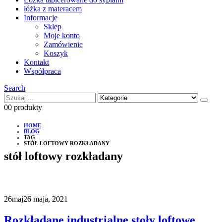
łóżka z materacem
Informacje
Sklep
Moje konto
Zamówienie
Koszyk
Kontakt
Współpraca
Search
0
0 produkty
HOME
BLOG
TAG -
STÓŁ LOFTOWY ROZKŁADANY
stół loftowy rozkładany
26
maj
26 maja, 2021
Rozkładane industrialne stoły loftowe