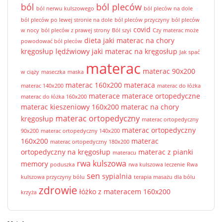
ból
ból pleców
ból nerwu kulszowego
ból pleców na dole
ból pleców po lewej stronie na dole
ból pleców przyczyny
ból pleców
covid
w nocy
ból pleców z prawej strony
Ból szyi
Czy materac może
dieta
jaki materac na chory
powodować ból pleców
kręgosłup lędźwiowy
jaki materac na kręgosłup
Jak spać
materac
materac 90x200
w ciąży
maseczka
maska
materac 160x200
materaca
materac 140x200
materac do łóżka
materace
materace ortopedyczne
materac do łóżka 160x200
materac kieszeniowy 160x200
materac na chory
materac ortopedyczny
kręgosłup
materac ortopedyczny
materac ortopedyczny
90x200
materac ortopedyczny 140x200
160x200
materac
materac ortopedyczny 180x200
ortopedyczny na kręgosłup
materac z pianki
materacu
rwa kulszowa
memory
poduszka
rwa kulszowa leczenie
Rwa
sen
sypialnia
kulszowa przyczyny bólu
terapia masażu dla bólu
zdrowie
łóżko z materacem 160x200
krzyża