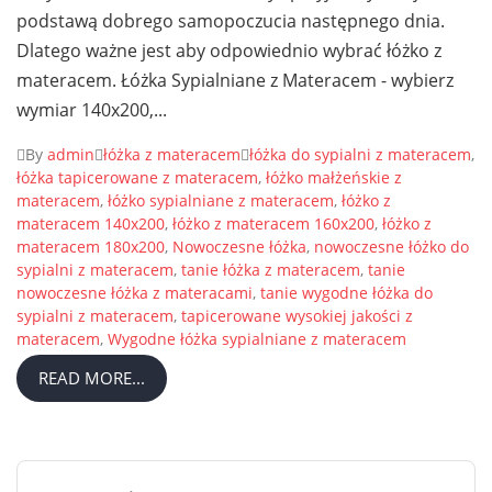
podstawą dobrego samopoczucia następnego dnia.
Dlatego ważne jest aby odpowiednio wybrać łóżko z
materacem.
Łóżka Sypialniane z Materacem - wybierz
wymiar 140x200,...
By
admin
łóżka z materacem
łóżka do sypialni z materacem
,
łóżka tapicerowane z materacem
,
łóżko małżeńskie z
materacem
,
łóżko sypialniane z materacem
,
łóżko z
materacem 140x200
,
łóżko z materacem 160x200
,
łóżko z
materacem 180x200
,
Nowoczesne łóżka
,
nowoczesne łóżko do
sypialni z materacem
,
tanie łóżka z materacem
,
tanie
nowoczesne łóżka z materacami
,
tanie wygodne łóżka do
sypialni z materacem
,
tapicerowane wysokiej jakości z
materacem
,
Wygodne łóżka sypialniane z materacem
READ MORE...