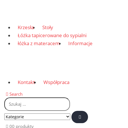
Krzesła
Stoły
Łóżka tapicerowane do sypialni
łóżka z materacem
Informacje
Kontakt
Współpraca
Search
0
0 produkty