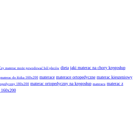
dieta
jaki materac na chory kręgosłup
Czy materac może powodować ból pleców
materace
materace ortopedyczne
materac kieszeniowy
materac do łóżka 160x200
materac ortopedyczny na kręgosłup
materac z
topedyczny 180x200
materacu
m 160x200