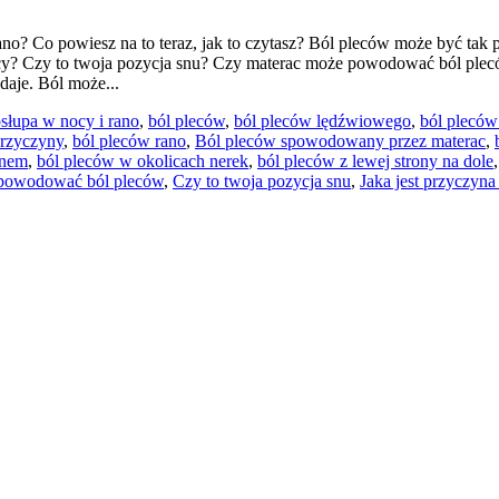
ano? Co powiesz na to teraz, jak to czytasz? Ból pleców może być tak po
nocy? Czy to twoja pozycja snu? Czy materac może powodować ból plec
ydaje. Ból może...
osłupa w nocy i rano
,
ból pleców
,
ból pleców lędźwiowego
,
ból plecó
przyczyny
,
ból pleców rano
,
Ból pleców spowodowany przez materac
,
anem
,
ból pleców w okolicach nerek
,
ból pleców z lewej strony na dole
powodować ból pleców
,
Czy to twoja pozycja snu
,
Jaka jest przyczyn