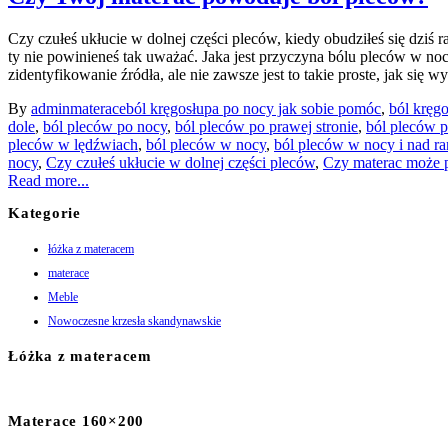
Czy czułeś ukłucie w dolnej części pleców, kiedy obudziłeś się dziś r
ty nie powinieneś tak uważać. Jaka jest przyczyna bólu pleców w 
zidentyfikowanie źródła, ale nie zawsze jest to takie proste, jak się w
By
admin
materace
ból kręgosłupa po nocy jak sobie pomóc
,
ból kręg
dole
,
ból pleców po nocy
,
ból pleców po prawej stronie
,
ból pleców 
pleców w lędźwiach
,
ból pleców w nocy
,
ból pleców w nocy i nad r
nocy
,
Czy czułeś ukłucie w dolnej części pleców
,
Czy materac może 
Read more...
Kategorie
łóżka z materacem
materace
Meble
Nowoczesne krzesła skandynawskie
Łóżka z materacem
Materace 160×200