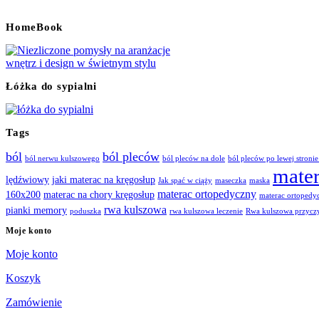
HomeBook
Łóżka do sypialni
Tags
ból
ból pleców
ból nerwu kulszowego
ból pleców na dole
ból pleców po lewej stronie
mate
lędźwiowy
jaki materac na kręgosłup
Jak spać w ciąży
maseczka
maska
materac ortopedyczny
160x200
materac na chory kręgosłup
materac ortoped
rwa kulszowa
pianki memory
poduszka
rwa kulszowa leczenie
Rwa kulszowa przycz
Moje konto
Moje konto
Koszyk
Zamówienie