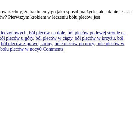
wszechny, że traktujemy go jako sposób na życie, ale tak nie jest - a
ów? Pierwszym krokiem w leczeniu bólu pleców jest
w ledzwiowych
,
ból pleców na dole
,
ból pleców po lewej stronie na
ból pleców u góry
,
ból pleców w ciąży
,
ból pleców w krzyżu
,
ból
,
ból pleców z prawej strony
,
bóle pleców po nocy
,
bóle pleców w
a bólu pleców w nocy
0 Comments