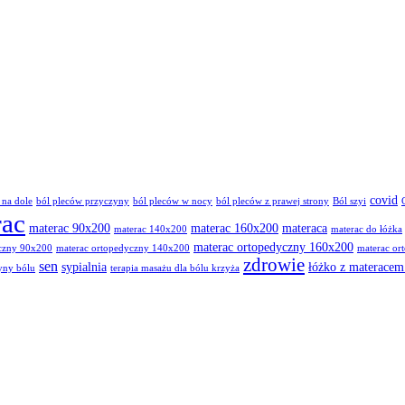
covid
 na dole
ból pleców przyczyny
ból pleców w nocy
ból pleców z prawej strony
Ból szyi
rac
materac 90x200
materac 160x200
materaca
materac 140x200
materac do łóżka
materac ortopedyczny 160x200
yczny 90x200
materac ortopedyczny 140x200
materac or
zdrowie
sen
sypialnia
łóżko z materace
yny bólu
terapia masażu dla bólu krzyża