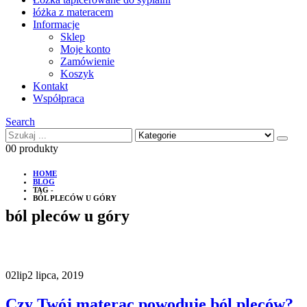
łóżka z materacem
Informacje
Sklep
Moje konto
Zamówienie
Koszyk
Kontakt
Współpraca
Search
0
0 produkty
HOME
BLOG
TAG -
BÓL PLECÓW U GÓRY
ból pleców u góry
02
lip
2 lipca, 2019
Czy Twój materac powoduje ból pleców?