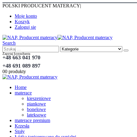
POLSKI PRODUCENT MATERACY
|
Moje konto
Koszyk
Zaloguj się
Search
Zapytaj konsultanta
+48 663 041 970
+48 691 089 897
0
0 produkty
Home
materace
kieszeniowe
piankowe
bonelowe
lateksowe
materace premium
Krzesła
Stoły
Łóżka tapicerowane do sypialni