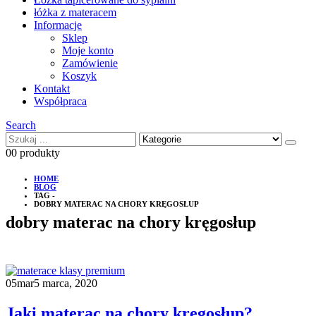
łóżka z materacem
Informacje
Sklep
Moje konto
Zamówienie
Koszyk
Kontakt
Współpraca
Search
0
0 produkty
HOME
BLOG
TAG -
DOBRY MATERAC NA CHORY KRĘGOSŁUP
dobry materac na chory kręgosłup
05
mar
5 marca, 2020
Jaki materac na chory kręgosłup?