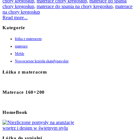
chory kręgosłup
,
materace chory kręgosłup
,
materace do spania
chory kręgosłup
,
materace do spania na chory kręgosłup
,
materace
na chory kręgosłup
Read more...
Kategorie
łóżka z materacem
materace
Meble
Nowoczesne krzesła skandynawskie
Łóżka z materacem
Materace 160×200
HomeBook
Łóżka do sypialni