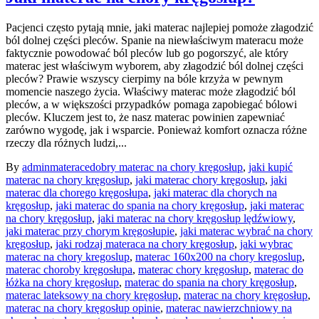
Pacjenci często pytają mnie, jaki materac najlepiej pomoże złagodzić
ból dolnej części pleców. Spanie na niewłaściwym materacu może
faktycznie powodować ból pleców lub go pogorszyć, ale który
materac jest właściwym wyborem, aby złagodzić ból dolnej części
pleców? Prawie wszyscy cierpimy na bóle krzyża w pewnym
momencie naszego życia. Właściwy materac może złagodzić ból
pleców, a w większości przypadków pomaga zapobiegać bólowi
pleców. Kluczem jest to, że nasz materac powinien zapewniać
zarówno wygodę, jak i wsparcie. Ponieważ komfort oznacza różne
rzeczy dla różnych ludzi,...
By
admin
materace
dobry materac na chory kręgosłup
,
jaki kupić
materac na chory kręgosłup
,
jaki materac chory kręgosłup
,
jaki
materac dla chorego kręgosłupa
,
jaki materac dla chorych na
kręgosłup
,
jaki materac do spania na chory kręgosłup
,
jaki materac
na chory kręgosłup
,
jaki materac na chory kręgosłup lędźwiowy
,
jaki materac przy chorym kręgosłupie
,
jaki materac wybrać na chory
kręgosłup
,
jaki rodzaj materaca na chory kręgosłup
,
jaki wybrac
materac na chory kregoslup
,
materac 160x200 na chory kregoslup
,
materac choroby kręgosłupa
,
materac chory kręgosłup
,
materac do
łóżka na chory kręgosłup
,
materac do spania na chory kręgosłup
,
materac lateksowy na chory kręgosłup
,
materac na chory kręgosłup
,
materac na chory kręgosłup opinie
,
materac nawierzchniowy na