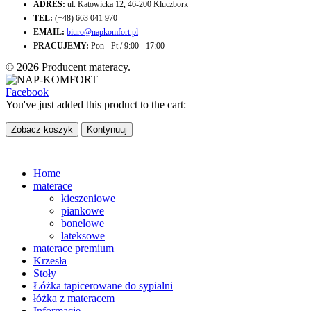
ADRES:
ul. Katowicka 12, 46-200 Kluczbork
TEL:
(+48) 663 041 970
EMAIL:
biuro@napkomfort.pl
PRACUJEMY:
Pon - Pt / 9:00 - 17:00
© 2026 Producent materacy.
Facebook
You've just added this product to the cart:
Zobacz koszyk
Kontynuuj
Home
materace
kieszeniowe
piankowe
bonelowe
lateksowe
materace premium
Krzesła
Stoły
Łóżka tapicerowane do sypialni
łóżka z materacem
Informacje