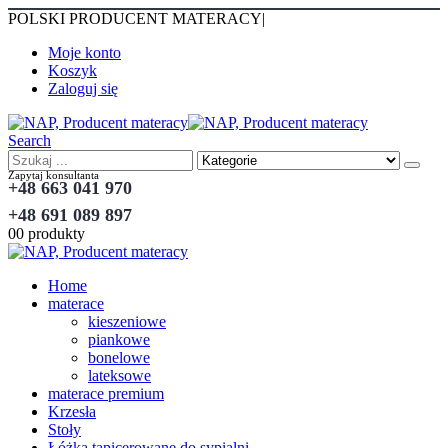
POLSKI PRODUCENT MATERACY
|
Moje konto
Koszyk
Zaloguj się
Search
Zapytaj konsultanta
+48 663 041 970
+48 691 089 897
0
0 produkty
Home
materace
kieszeniowe
piankowe
bonelowe
lateksowe
materace premium
Krzesła
Stoły
Łóżka tapicerowane do sypialni