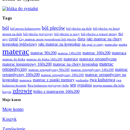
Tags
ból
ból pleców
ból nerwu kulszowego
ból pleców na dole
ból pleców po lewej
stronie na dole
ból pleców przyczyny
ból pleców w nocy
ból pleców z prawej strony
Ból
covid
dieta
jaki materac na chory
szyi
Czy materac może powodować ból pleców
kręgosłup lędźwiowy
jaki materac na kręgosłup
Jak spać w ciąży
maseczka
maska
materac
materac 90x200
materac 160x200
materaca
materac 140x200
materace
materace ortopedyczne
materac do łóżka
materac do łóżka 160x200
materac
materac kieszeniowy 160x200
materac na chory kręgosłup
ortopedyczny
materac
materac ortopedyczny 90x200
materac ortopedyczny 140x200
ortopedyczny 160x200
materac ortopedyczny na
materac ortopedyczny 180x200
rwa kulszowa
kręgosłup
materac z pianki memory
materacu
poduszka
rwa
sen
sypialnia
kulszowa leczenie
Rwa kulszowa przyczyny bólu
terapia masażu dla bólu
zdrowie
łóżko z materacem 160x200
krzyża
Moje konto
Moje konto
Koszyk
Zamówienie