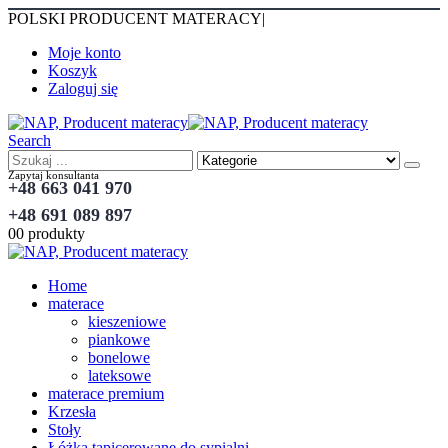
POLSKI PRODUCENT MATERACY
|
Moje konto
Koszyk
Zaloguj się
Search
Zapytaj konsultanta
+48 663 041 970
+48 691 089 897
0
0 produkty
Home
materace
kieszeniowe
piankowe
bonelowe
lateksowe
materace premium
Krzesła
Stoły
Łóżka tapicerowane do sypialni