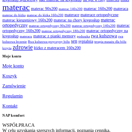
Jak spać w ciąży
maseczka
maska
materac
materac 90x200
materac 160x200
materaca
materac 140x200
materace
materace ortopedyczne
materac do łóżka
materac do łóżka 160x200
materac
materac kieszeniowy 160x200
materac na chory kręgosłup
ortopedyczny
materac
materac ortopedyczny 90x200
materac ortopedyczny 140x200
ortopedyczny 160x200
materac ortopedyczny na
materac ortopedyczny 180x200
rwa kulszowa
kręgosłup
materac z pianki memory
materacu
poduszka
rwa
sen
sypialnia
kulszowa leczenie
Rwa kulszowa przyczyny bólu
terapia masażu dla bólu
zdrowie
łóżko z materacem 160x200
krzyża
Moje konto
Moje konto
Koszyk
Zamówienie
Regulamin
Kontakt
NAP komfort
WSPÓŁPRACA
W celu uzyskania szerszych informacji, poznania cennika,