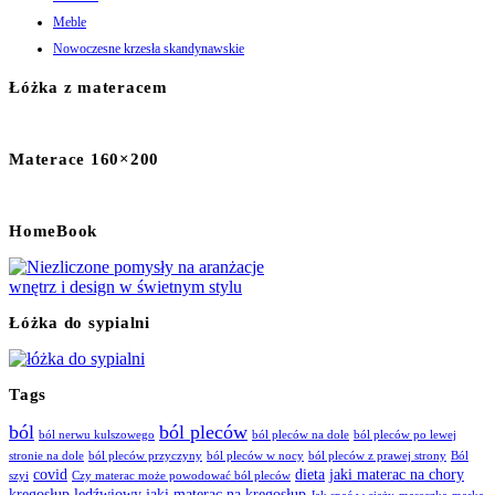
Meble
Nowoczesne krzesła skandynawskie
Łóżka z materacem
Materace 160×200
HomeBook
Łóżka do sypialni
Tags
ból
ból pleców
ból nerwu kulszowego
ból pleców na dole
ból pleców po lewej
stronie na dole
ból pleców przyczyny
ból pleców w nocy
ból pleców z prawej strony
Ból
covid
dieta
jaki materac na chory
szyi
Czy materac może powodować ból pleców
kręgosłup lędźwiowy
jaki materac na kręgosłup