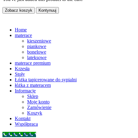
Zobacz koszyk
Kontynuuj
Home
materace
kieszeniowe
piankowe
bonelowe
lateksowe
materace premium
Krzesła
Stoły
Łóżka tapicerowane do sypialni
łóżka z materacem
Informacje
Sklep
Moje konto
Zamówienie
Koszyk
Kontakt
Współpraca
Call Now Button