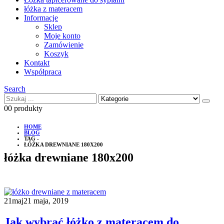
łóżka z materacem
Informacje
Sklep
Moje konto
Zamówienie
Koszyk
Kontakt
Współpraca
Search
0
0 produkty
HOME
BLOG
TAG -
ŁÓŻKA DREWNIANE 180X200
łóżka drewniane 180x200
21
maj
21 maja, 2019
Jak wybrać łóżko z materacem do