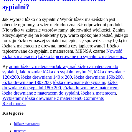
sypialni?
Jak wybrać łóżko do sypialni? Wybór łóżek małżeńskich jest
obecnie ogromny, a więc nietrudno znaleźć odpowiedni produkt.
Nie tylko w zakresie wzorów ramy, ale również wielkości. Zanim
zdecydujemy się na konkretny typ, warto spokojnie zbadać, jakiego
rodzaju łóżko w naszej sypialni najlepiej się sprawdzi - czy będą to
łóżka z materacem z drewna, metalu czy tapicerowane? Łóżko
tapicerowane do sypialni z materacem, MENSA czarne
Nowość
łóżka z materacem
Łóżko tapicerowane do sypialni z materacem,...
By
admin
łóżka z materacem
Jak wybrać łóżko z materacem do
sypialni
,
Jaki rozmiar łóżka do sypialni wybrać?
,
łóżka drewniane
120x200
,
łóżka drewniane 140 x 200
,
łóżka drewniane 160x200
,
łóżka drewniane 180x200
,
łóżka drewniane do sypialni
,
łóżka
drewniane do sypialni 180x200
,
łóżka drewniane z materacem
,
łóżka drewniane z materacem do sypialni
,
łóżka z materacem
,
Wybieramy łóżka drewniane z materacem
0 Comments
Read more...
Kategorie
łóżka z materacem
materace