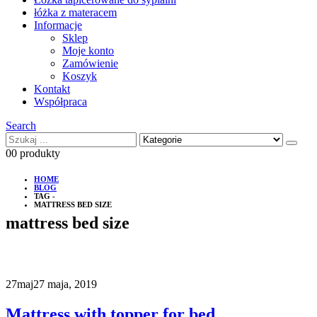
łóżka z materacem
Informacje
Sklep
Moje konto
Zamówienie
Koszyk
Kontakt
Współpraca
Search
0
0 produkty
HOME
BLOG
TAG -
MATTRESS BED SIZE
mattress bed size
27
maj
27 maja, 2019
Mattress with topper for bed