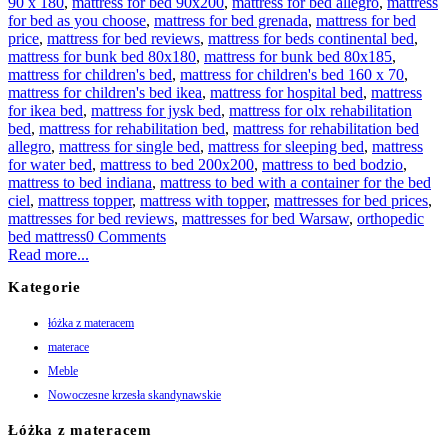
90 x 180
,
mattress for bed 90x200
,
mattress for bed allegro
,
mattress
for bed as you choose
,
mattress for bed grenada
,
mattress for bed
price
,
mattress for bed reviews
,
mattress for beds continental bed
,
mattress for bunk bed 80x180
,
mattress for bunk bed 80x185
,
mattress for children's bed
,
mattress for children's bed 160 x 70
,
mattress for children's bed ikea
,
mattress for hospital bed
,
mattress
for ikea bed
,
mattress for jysk bed
,
mattress for olx rehabilitation
bed
,
mattress for rehabilitation bed
,
mattress for rehabilitation bed
allegro
,
mattress for single bed
,
mattress for sleeping bed
,
mattress
for water bed
,
mattress to bed 200x200
,
mattress to bed bodzio
,
mattress to bed indiana
,
mattress to bed with a container for the bed
ciel
,
mattress topper
,
mattress with topper
,
mattresses for bed prices
,
mattresses for bed reviews
,
mattresses for bed Warsaw
,
orthopedic
bed mattress
0 Comments
Read more...
Kategorie
łóżka z materacem
materace
Meble
Nowoczesne krzesła skandynawskie
Łóżka z materacem