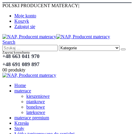
POLSKI PRODUCENT MATERACY
|
Moje konto
Koszyk
Zaloguj się
Search
Zapytaj konsultanta
+48 663 041 970
+48 691 089 897
0
0 produkty
Home
materace
kieszeniowe
piankowe
bonelowe
lateksowe
materace premium
Krzesła
Stoły
Łóżka tapicerowane do sypialni