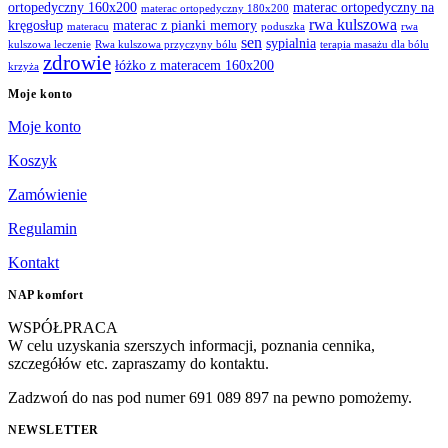
ortopedyczny 160x200
materac ortopedyczny na
materac ortopedyczny 180x200
rwa kulszowa
kręgosłup
materac z pianki memory
materacu
poduszka
rwa
sen
sypialnia
kulszowa leczenie
Rwa kulszowa przyczyny bólu
terapia masażu dla bólu
zdrowie
łóżko z materacem 160x200
krzyża
Moje konto
Moje konto
Koszyk
Zamówienie
Regulamin
Kontakt
NAP komfort
WSPÓŁPRACA
W celu uzyskania szerszych informacji, poznania cennika,
szczegółów etc. zapraszamy do kontaktu.
Zadzwoń do nas pod numer 691 089 897 na pewno pomożemy.
NEWSLETTER