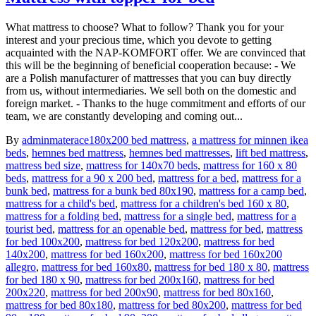
What mattress to choose? What to follow? Thank you for your
interest and your precious time, which you devote to getting
acquainted with the NAP-KOMFORT offer. We are convinced that
this will be the beginning of beneficial cooperation because: - We
are a Polish manufacturer of mattresses that you can buy directly
from us, without intermediaries. We sell both on the domestic and
foreign market. - Thanks to the huge commitment and efforts of our
team, we are constantly developing and coming out...
By
admin
materace
180x200 bed mattress
,
a mattress for minnen ikea
beds
,
hemnes bed mattress
,
hemnes bed mattresses
,
lift bed mattress
,
mattress bed size
,
mattress for 140x70 beds
,
mattress for 160 x 80
beds
,
mattress for a 90 x 200 bed
,
mattress for a bed
,
mattress for a
bunk bed
,
mattress for a bunk bed 80x190
,
mattress for a camp bed
,
mattress for a child's bed
,
mattress for a children's bed 160 x 80
,
mattress for a folding bed
,
mattress for a single bed
,
mattress for a
tourist bed
,
mattress for an openable bed
,
mattress for bed
,
mattress
for bed 100x200
,
mattress for bed 120x200
,
mattress for bed
140x200
,
mattress for bed 160x200
,
mattress for bed 160x200
allegro
,
mattress for bed 160x80
,
mattress for bed 180 x 80
,
mattress
for bed 180 x 90
,
mattress for bed 200x160
,
mattress for bed
200x220
,
mattress for bed 200x90
,
mattress for bed 80x160
,
mattress for bed 80x180
,
mattress for bed 80x200
,
mattress for bed