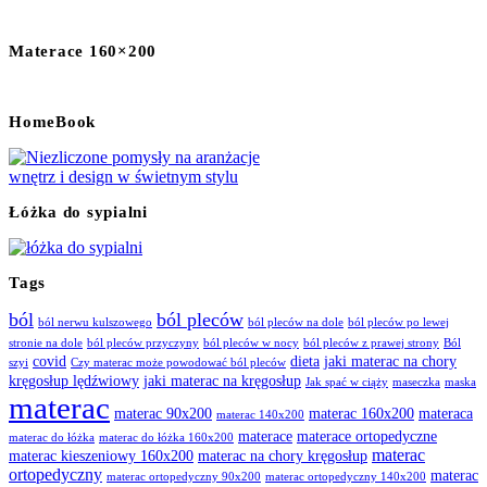
Materace 160×200
HomeBook
Łóżka do sypialni
Tags
ból
ból pleców
ból nerwu kulszowego
ból pleców na dole
ból pleców po lewej
stronie na dole
ból pleców przyczyny
ból pleców w nocy
ból pleców z prawej strony
Ból
covid
dieta
jaki materac na chory
szyi
Czy materac może powodować ból pleców
kręgosłup lędźwiowy
jaki materac na kręgosłup
Jak spać w ciąży
maseczka
maska
materac
materac 90x200
materac 160x200
materaca
materac 140x200
materace
materace ortopedyczne
materac do łóżka
materac do łóżka 160x200
materac
materac kieszeniowy 160x200
materac na chory kręgosłup
ortopedyczny
materac
materac ortopedyczny 90x200
materac ortopedyczny 140x200