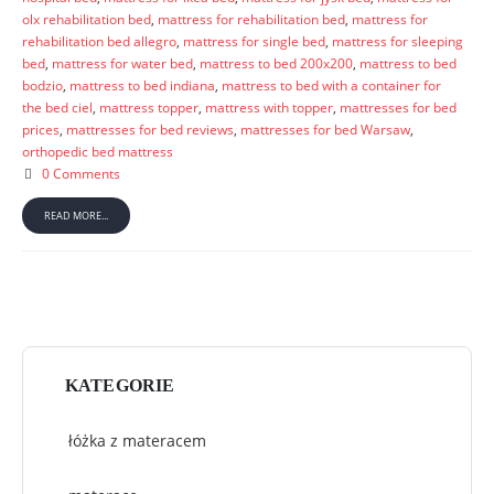
olx rehabilitation bed
,
mattress for rehabilitation bed
,
mattress for
rehabilitation bed allegro
,
mattress for single bed
,
mattress for sleeping
bed
,
mattress for water bed
,
mattress to bed 200x200
,
mattress to bed
bodzio
,
mattress to bed indiana
,
mattress to bed with a container for
the bed ciel
,
mattress topper
,
mattress with topper
,
mattresses for bed
prices
,
mattresses for bed reviews
,
mattresses for bed Warsaw
,
orthopedic bed mattress
0 Comments
READ MORE...
KATEGORIE
łóżka z materacem