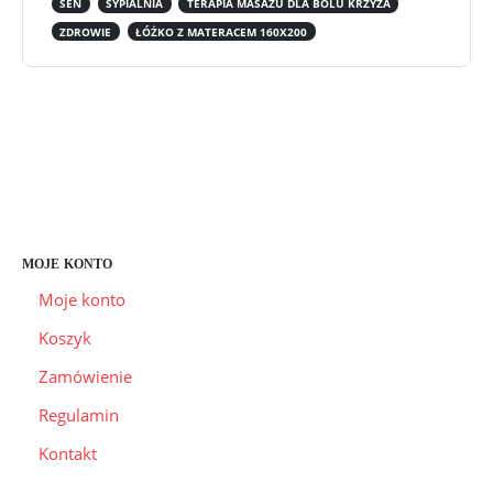
SEN
SYPIALNIA
TERAPIA MASAŻU DLA BÓLU KRZYŻA
ZDROWIE
ŁÓŻKO Z MATERACEM 160X200
CZAS I KOSZTY DOSTAWY
CZAS REALIZACJI ZAMÓWIENIA
FORMY PŁATNOŚCI
INFORMACJE O FIRMIE
ZWROTY I REKLAMACJE
MOJE KONTO
Moje konto
Koszyk
Zamówienie
Regulamin
Kontakt