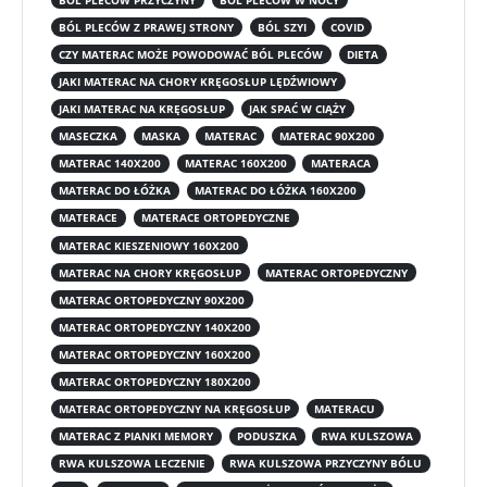
BÓL PLECÓW Z PRAWEJ STRONY
BÓL SZYI
COVID
CZY MATERAC MOŻE POWODOWAĆ BÓL PLECÓW
DIETA
JAKI MATERAC NA CHORY KRĘGOSŁUP LĘDŹWIOWY
JAKI MATERAC NA KRĘGOSŁUP
JAK SPAĆ W CIĄŻY
MASECZKA
MASKA
MATERAC
MATERAC 90X200
MATERAC 140X200
MATERAC 160X200
MATERACA
MATERAC DO ŁÓŻKA
MATERAC DO ŁÓŻKA 160X200
MATERACE
MATERACE ORTOPEDYCZNE
MATERAC KIESZENIOWY 160X200
MATERAC NA CHORY KRĘGOSŁUP
MATERAC ORTOPEDYCZNY
MATERAC ORTOPEDYCZNY 90X200
MATERAC ORTOPEDYCZNY 140X200
MATERAC ORTOPEDYCZNY 160X200
MATERAC ORTOPEDYCZNY 180X200
MATERAC ORTOPEDYCZNY NA KRĘGOSŁUP
MATERACU
MATERAC Z PIANKI MEMORY
PODUSZKA
RWA KULSZOWA
RWA KULSZOWA LECZENIE
RWA KULSZOWA PRZYCZYNY BÓLU