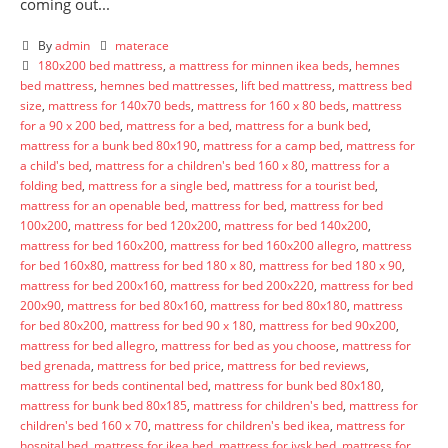
coming out...
By
admin
materace
180x200 bed mattress
,
a mattress for minnen ikea beds
,
hemnes
bed mattress
,
hemnes bed mattresses
,
lift bed mattress
,
mattress bed
size
,
mattress for 140x70 beds
,
mattress for 160 x 80 beds
,
mattress
for a 90 x 200 bed
,
mattress for a bed
,
mattress for a bunk bed
,
mattress for a bunk bed 80x190
,
mattress for a camp bed
,
mattress for
a child's bed
,
mattress for a children's bed 160 x 80
,
mattress for a
folding bed
,
mattress for a single bed
,
mattress for a tourist bed
,
mattress for an openable bed
,
mattress for bed
,
mattress for bed
100x200
,
mattress for bed 120x200
,
mattress for bed 140x200
,
mattress for bed 160x200
,
mattress for bed 160x200 allegro
,
mattress
for bed 160x80
,
mattress for bed 180 x 80
,
mattress for bed 180 x 90
,
mattress for bed 200x160
,
mattress for bed 200x220
,
mattress for bed
200x90
,
mattress for bed 80x160
,
mattress for bed 80x180
,
mattress
for bed 80x200
,
mattress for bed 90 x 180
,
mattress for bed 90x200
,
mattress for bed allegro
,
mattress for bed as you choose
,
mattress for
bed grenada
,
mattress for bed price
,
mattress for bed reviews
,
mattress for beds continental bed
,
mattress for bunk bed 80x180
,
mattress for bunk bed 80x185
,
mattress for children's bed
,
mattress for
children's bed 160 x 70
,
mattress for children's bed ikea
,
mattress for
hospital bed
,
mattress for ikea bed
,
mattress for jysk bed
,
mattress for