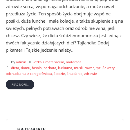
zdrowie serca, wspomaga odchudzanie, a może nawet
przedłuża życie. Ten sposób życia obejmuje wspólne
posiłki, duże lunche i małe kolacje, a także skupienie się na
świeżych, pełnych potrawach oraz odrobinie wina, jeśli
chcesz. Czy wiesz, że dieta śródziemnomorska jest jedną z
dwóch faktycznie działających diet? Tajlandia: Dodaj
pikanterii Tajskie jedzenie należy...
By
admin
łóżka z materacem
,
materace
dieta
,
domu
,
fasola
,
herbata
,
kurkuma
,
musli
,
rower
,
ryż
,
Sekrety
odchudzania z całego świata
,
śledzie
,
śniadanie
,
zdrowie
READ MORE...
KATEGORIE