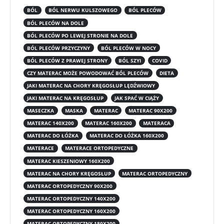
BÓL
BÓL NERWU KULSZOWEGO
BÓL PLECÓW
BÓL PLECÓW NA DOLE
BÓL PLECÓW PO LEWEJ STRONIE NA DOLE
BÓL PLECÓW PRZYCZYNY
BÓL PLECÓW W NOCY
BÓL PLECÓW Z PRAWEJ STRONY
BÓL SZYI
COVID
CZY MATERAC MOŻE POWODOWAĆ BÓL PLECÓW
DIETA
JAKI MATERAC NA CHORY KRĘGOSŁUP LĘDŹWIOWY
JAKI MATERAC NA KRĘGOSŁUP
JAK SPAĆ W CIĄŻY
MASECZKA
MASKA
MATERAC
MATERAC 90X200
MATERAC 140X200
MATERAC 160X200
MATERACA
MATERAC DO ŁÓŻKA
MATERAC DO ŁÓŻKA 160X200
MATERACE
MATERACE ORTOPEDYCZNE
MATERAC KIESZENIOWY 160X200
MATERAC NA CHORY KRĘGOSŁUP
MATERAC ORTOPEDYCZNY
MATERAC ORTOPEDYCZNY 90X200
MATERAC ORTOPEDYCZNY 140X200
MATERAC ORTOPEDYCZNY 160X200
MATERAC ORTOPEDYCZNY 180X200