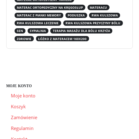
MATERAC ORTOPEDYCZNY NA KRĘGOSŁUP
MATERACU
MATERAC Z PIANKI MEMORY
PODUSZKA
RWA KULSZOWA
RWA KULSZOWA LECZENIE
RWA KULSZOWA PRZYCZYNY BÓLU
SEN
SYPIALNIA
TERAPIA MASAŻU DLA BÓLU KRZYŻA
ZDROWIE
ŁÓŻKO Z MATERACEM 160X200
MOJE KONTO
Moje konto
Koszyk
Zamówienie
Regulamin