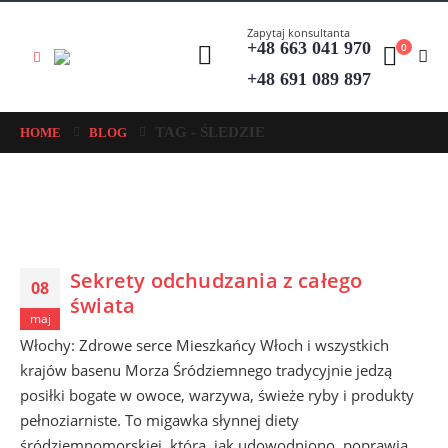
Zapytaj konsultanta
+48 663 041 970
0
+48 691 089 897
TAG -
ŚLEDZIE
HOME
BLOG
Sekrety odchudzania z całego
08
świata
maj
Włochy: Zdrowe serce Mieszkańcy Włoch i wszystkich
krajów basenu Morza Śródziemnego tradycyjnie jedzą
posiłki bogate w owoce, warzywa, świeże ryby i produkty
pełnoziarniste. To migawka słynnej diety
śródziemnomorskiej, która, jak udowodniono, poprawia