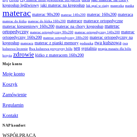
szyi
Czy materac może powodować ból pleców
kręgosłup lędźwiowy
jaki materac na kręgosłup
Jak spać w ciąży
maseczka
maska
materac
materac 90x200
materac 160x200
materaca
materac 140x200
materace
materace ortopedyczne
materac do łóżka
materac do łóżka 160x200
materac
materac kieszeniowy 160x200
materac na chory kręgosłup
ortopedyczny
materac
materac ortopedyczny 90x200
materac ortopedyczny 140x200
ortopedyczny 160x200
materac ortopedyczny na
materac ortopedyczny 180x200
rwa kulszowa
kręgosłup
materac z pianki memory
materacu
poduszka
rwa
sen
sypialnia
kulszowa leczenie
Rwa kulszowa przyczyny bólu
terapia masażu dla bólu
zdrowie
łóżko z materacem 160x200
krzyża
Moje konto
Moje konto
Koszyk
Zamówienie
Regulamin
Kontakt
NAP komfort
WSPÓŁPRACA