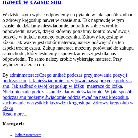
nawet w czasie snu
W dzisiejszym wpisie odpowiemy na pytanie w jaki sposób zadbać
o zdrowy kręgosłup nawet w czasie snu. Tak naprawdę w tym
czasie nie działamy nieświadomie, potrafimy sobie wyrobić
odpowiedni nawyk, dzięki któremy potrafimy kontrolować swoją
pozycję w trakcie nocnego odpoczynku. Zdrowy kręgosłup w
łóżku. Jak ważny jest dobór materaca, należy poświęcić na ten
aspekt trochę czasu. Zakup materaca możemy porównać do zakupu
samochodu, który testujemy i sprawdzamy czy jest dla nas
odpowiedni. To samo należy zrobić wybierając materac.
Przy
wyborze materaca do...
By
admin
materace
Czego unikać podczas przyjmowania pozycji
podczas snu
,
Jak nieświadomie korygować naszą pozycję podczas
snu
,
Jak zadbać o swój kręgosłup w łóżku
,
materace do łóżka
,
Niekoniecznie podczas snu działamy nieświadomie
,
W jaki sposób
podczas snu możemy świadomie oddziaływać na nasz kręgosłup
,
zachowanie wszystkich krzywizn kręgosłupa
,
Zdrowy kręgosłup w
łóżku
Read more...
Kategorie
łóżka z materacem