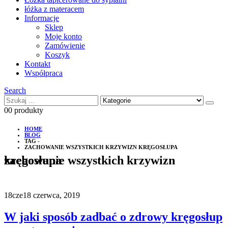
łóżka z materacem
Informacje
Sklep
Moje konto
Zamówienie
Koszyk
Kontakt
Współpraca
Search
0
0 produkty
HOME
BLOG
TAG -
ZACHOWANIE WSZYSTKICH KRZYWIZN KRĘGOSŁUPA
zachowanie wszystkich krzywizn kręgosłupa
18
cze
18 czerwca, 2019
W jaki sposób zadbać o zdrowy kręgosłup