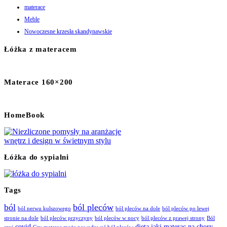
materace
Meble
Nowoczesne krzesła skandynawskie
Łóżka z materacem
Materace 160×200
HomeBook
Łóżka do sypialni
Tags
ból
ból pleców
ból nerwu kulszowego
ból pleców na dole
ból pleców po lewej
stronie na dole
ból pleców przyczyny
ból pleców w nocy
ból pleców z prawej strony
Ból
covid
dieta
jaki materac na chory