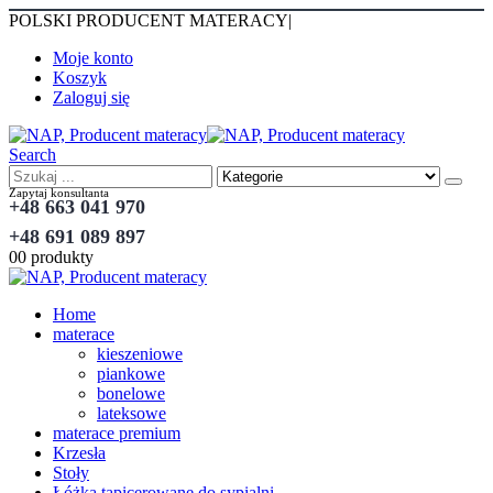
POLSKI PRODUCENT MATERACY
|
Moje konto
Koszyk
Zaloguj się
Search
Zapytaj konsultanta
+48 663 041 970
+48 691 089 897
0
0 produkty
Home
materace
kieszeniowe
piankowe
bonelowe
lateksowe
materace premium
Krzesła
Stoły
Łóżka tapicerowane do sypialni