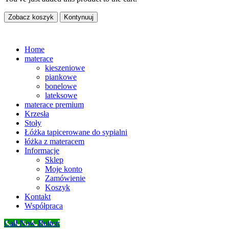
Zobacz koszyk
Kontynuuj
Home
materace
kieszeniowe
piankowe
bonelowe
lateksowe
materace premium
Krzesła
Stoły
Łóżka tapicerowane do sypialni
łóżka z materacem
Informacje
Sklep
Moje konto
Zamówienie
Koszyk
Kontakt
Współpraca
Call Now Button