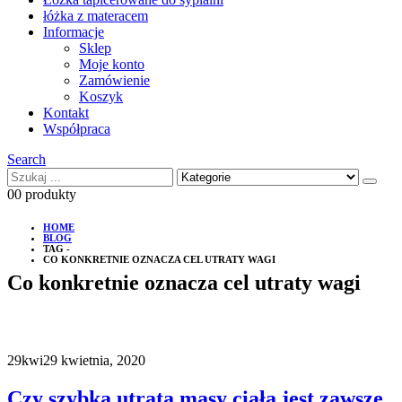
łóżka z materacem
Informacje
Sklep
Moje konto
Zamówienie
Koszyk
Kontakt
Współpraca
Search
0
0 produkty
HOME
BLOG
TAG -
CO KONKRETNIE OZNACZA CEL UTRATY WAGI
Co konkretnie oznacza cel utraty wagi
29
kwi
29 kwietnia, 2020
Czy szybka utrata masy ciała jest zawsze