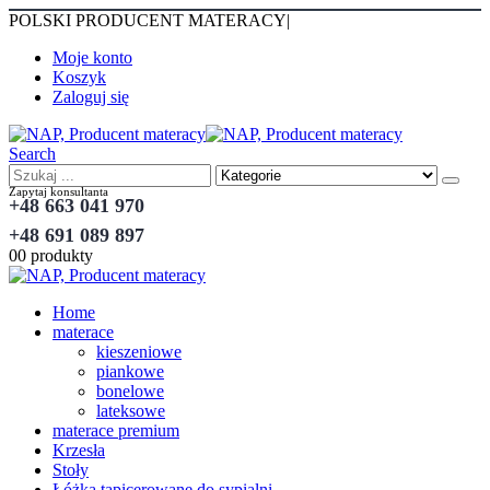
POLSKI PRODUCENT MATERACY
|
Moje konto
Koszyk
Zaloguj się
Search
Zapytaj konsultanta
+48 663 041 970
+48 691 089 897
0
0 produkty
Home
materace
kieszeniowe
piankowe
bonelowe
lateksowe
materace premium
Krzesła
Stoły
Łóżka tapicerowane do sypialni