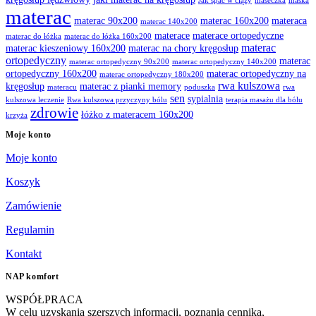
Jak spać w ciąży
maseczka
maska
materac
materac 90x200
materac 160x200
materaca
materac 140x200
materace
materace ortopedyczne
materac do łóżka
materac do łóżka 160x200
materac
materac kieszeniowy 160x200
materac na chory kręgosłup
ortopedyczny
materac
materac ortopedyczny 90x200
materac ortopedyczny 140x200
ortopedyczny 160x200
materac ortopedyczny na
materac ortopedyczny 180x200
rwa kulszowa
kręgosłup
materac z pianki memory
materacu
poduszka
rwa
sen
sypialnia
kulszowa leczenie
Rwa kulszowa przyczyny bólu
terapia masażu dla bólu
zdrowie
łóżko z materacem 160x200
krzyża
Moje konto
Moje konto
Koszyk
Zamówienie
Regulamin
Kontakt
NAP komfort
WSPÓŁPRACA
W celu uzyskania szerszych informacji, poznania cennika,