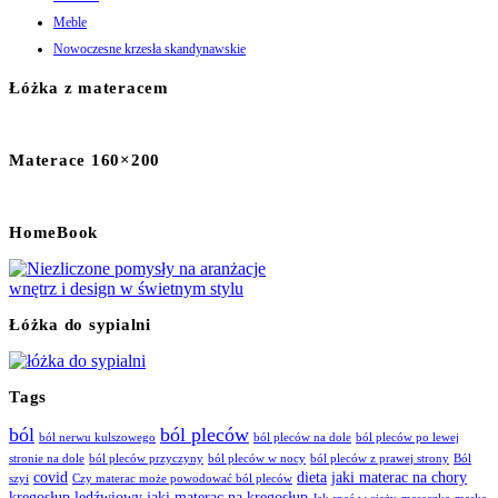
Meble
Nowoczesne krzesła skandynawskie
Łóżka z materacem
Materace 160×200
HomeBook
Łóżka do sypialni
Tags
ból
ból pleców
ból nerwu kulszowego
ból pleców na dole
ból pleców po lewej
stronie na dole
ból pleców przyczyny
ból pleców w nocy
ból pleców z prawej strony
Ból
covid
dieta
jaki materac na chory
szyi
Czy materac może powodować ból pleców
kręgosłup lędźwiowy
jaki materac na kręgosłup