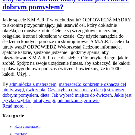
dobrym pomysłem?
Jakie są cele S.M.A.R.T w odchudzaniu? ODPOWIEDŹ MĄDRY.
to akronim przypominający, jak ustawić cel, który dokładnie
określa, co musisz zrobić. Cele te są szczegółowe, mierzalne,
osiągalne, istotne i określone w czasie. Czy użycie narzędzia do
śledzenia kondycji pomoże mi skonfigurować S.M.A.R.T. cele dla
utraty wagi? ODPOWIEDŹ Wykorzystaj śledzone informacje,
spalone kalorie, zjedzone jedzenie i godziny spania, aby
ukształtować S.M.A.R.T. cele dla siebie. Oto przykład tego, jak to
zrobić. Spójrz na swoje urządzenie fitness, aby zobaczyć, ile kalorii
spalasz tygodniowo podczas ćwiczeń. Powiedzmy, że to 1000
kalorii. Użyj...
By
admin
łóżka z materacem
,
materace
Co konkretnie oznacza cel
utraty wagi
,
ćwiczenia
,
Czy szybka utrata masy ciała jest zawsze
dobrym pomysłem
,
dieta
,
Jak wybrać miejsce do ćwiczeń
,
Jakie jest
ryzyko szybkiej utraty wagi
,
odchudzanie
,
zdrowie
Read more...
Kategorie
łóżka z materacem
materace