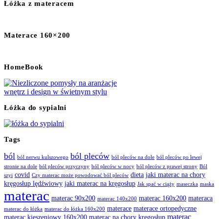
Łóżka z materacem
Materace 160×200
HomeBook
Łóżka do sypialni
Tags
ból
ból pleców
ból nerwu kulszowego
ból pleców na dole
ból pleców po lewej
stronie na dole
ból pleców przyczyny
ból pleców w nocy
ból pleców z prawej strony
Ból
covid
dieta
jaki materac na chory
szyi
Czy materac może powodować ból pleców
kręgosłup lędźwiowy
jaki materac na kręgosłup
Jak spać w ciąży
maseczka
maska
materac
materac 90x200
materac 160x200
materaca
materac 140x200
materace
materace ortopedyczne
materac do łóżka
materac do łóżka 160x200
materac
materac kieszeniowy 160x200
materac na chory kręgosłup