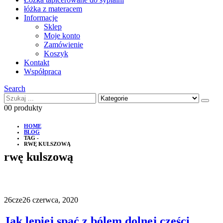
łóżka z materacem
Informacje
Sklep
Moje konto
Zamówienie
Koszyk
Kontakt
Współpraca
Search
0
0 produkty
HOME
BLOG
TAG -
RWĘ KULSZOWĄ
rwę kulszową
26
cze
26 czerwca, 2020
Jak lepiej spać z bólem dolnej części