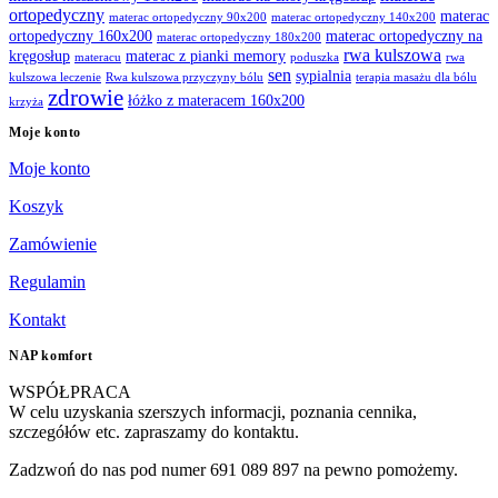
ortopedyczny
materac
materac ortopedyczny 90x200
materac ortopedyczny 140x200
ortopedyczny 160x200
materac ortopedyczny na
materac ortopedyczny 180x200
rwa kulszowa
kręgosłup
materac z pianki memory
materacu
poduszka
rwa
sen
sypialnia
kulszowa leczenie
Rwa kulszowa przyczyny bólu
terapia masażu dla bólu
zdrowie
łóżko z materacem 160x200
krzyża
Moje konto
Moje konto
Koszyk
Zamówienie
Regulamin
Kontakt
NAP komfort
WSPÓŁPRACA
W celu uzyskania szerszych informacji, poznania cennika,
szczegółów etc. zapraszamy do kontaktu.
Zadzwoń do nas pod numer 691 089 897 na pewno pomożemy.