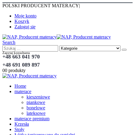
POLSKI PRODUCENT MATERACY
|
Moje konto
Koszyk
Zaloguj się
Search
Zapytaj konsultanta
+48 663 041 970
+48 691 089 897
0
0 produkty
Home
materace
kieszeniowe
piankowe
bonelowe
lateksowe
materace premium
Krzesła
Stoły
Łóżka tapicerowane do sypialni