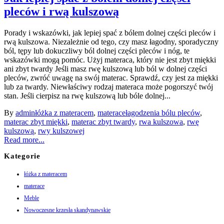
pleców i rwą kulszową
Porady i wskazówki, jak lepiej spać z bólem dolnej części pleców i
rwą kulszowa. Niezależnie od tego, czy masz łagodny, sporadyczny
ból, tępy lub dokuczliwy ból dolnej części pleców i nóg, te
wskazówki mogą pomóc. Użyj materaca, który nie jest zbyt miękki
ani zbyt twardy Jeśli masz rwę kulszową lub ból w dolnej części
pleców, zwróć uwagę na swój materac. Sprawdź, czy jest za miękki
lub za twardy. Niewłaściwy rodzaj materaca może pogorszyć twój
stan. Jeśli cierpisz na rwę kulszową lub bóle dolnej...
By
admin
łóżka z materacem
,
materace
łagodzenia bólu pleców
,
materac zbyt miękki
,
materac zbyt twardy
,
rwa kulszowa
,
rwę
kulszową
,
rwy kulszowej
Read more...
Kategorie
łóżka z materacem
materace
Meble
Nowoczesne krzesła skandynawskie