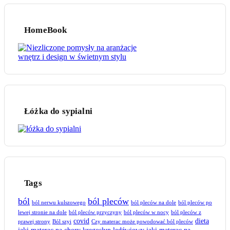
HomeBook
Łóżka do sypialni
Tags
ból
ból pleców
ból nerwu kulszowego
ból pleców na dole
ból pleców po
lewej stronie na dole
ból pleców przyczyny
ból pleców w nocy
ból pleców z
covid
dieta
prawej strony
Ból szyi
Czy materac może powodować ból pleców