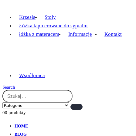
Krzesła
Stoły
Łóżka tapicerowane do sypialni
łóżka z materacem
Informacje
Kontakt
Współpraca
Search
0
0 produkty
HOME
BLOG