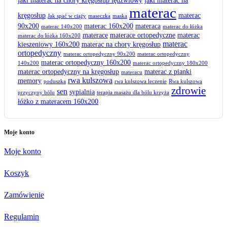
jaki materac na chory kręgosłup lędźwiowy
jaki materac na
materac
kręgosłup
materac
Jak spać w ciąży
maseczka
maska
90x200
materac 160x200
materaca
materac 140x200
materac do łóżka
materace
materace ortopedyczne
materac
materac do łóżka 160x200
materac
kieszeniowy 160x200
materac na chory kręgosłup
ortopedyczny
materac ortopedyczny 90x200
materac ortopedyczny
materac ortopedyczny 160x200
140x200
materac ortopedyczny 180x200
materac ortopedyczny na kręgosłup
materac z pianki
materacu
rwa kulszowa
memory
poduszka
rwa kulszowa leczenie
Rwa kulszowa
zdrowie
sen
sypialnia
przyczyny bólu
terapia masażu dla bólu krzyża
łóżko z materacem 160x200
Moje konto
Moje konto
Koszyk
Zamówienie
Regulamin