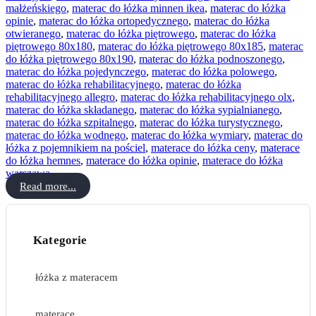
małżeńskiego
,
materac do łóżka minnen ikea
,
materac do łóżka
opinie
,
materac do łóżka ortopedycznego
,
materac do łóżka
otwieranego
,
materac do łóżka piętrowego
,
materac do łóżka
piętrowego 80x180
,
materac do łóżka piętrowego 80x185
,
materac
do łóżka piętrowego 80x190
,
materac do łóżka podnoszonego
,
materac do łóżka pojedynczego
,
materac do łóżka polowego
,
materac do łóżka rehabilitacyjnego
,
materac do łóżka
rehabilitacyjnego allegro
,
materac do łóżka rehabilitacyjnego olx
,
materac do łóżka składanego
,
materac do łóżka sypialnianego
,
materac do łóżka szpitalnego
,
materac do łóżka turystycznego
,
materac do łóżka wodnego
,
materac do łóżka wymiary
,
materac do
łóżka z pojemnikiem na pościel
,
materace do łóżka ceny
,
materace
do łóżka hemnes
,
materace do łóżka opinie
,
materace do łóżka
warszawa
Read more...
Kategorie
łóżka z materacem
materace