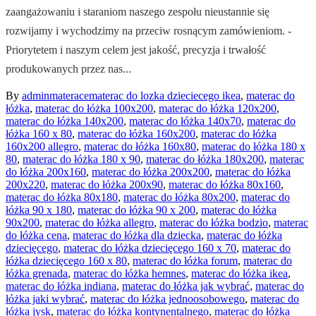
zaangażowaniu i staraniom naszego zespołu nieustannie się
rozwijamy i wychodzimy na przeciw rosnącym zamówieniom. -
Priorytetem i naszym celem jest jakość, precyzja i trwałość
produkowanych przez nas...
By
admin
materace
materac do lozka dzieciecego ikea
,
materac do
łóżka
,
materac do łóżka 100x200
,
materac do łóżka 120x200
,
materac do łóżka 140x200
,
materac do łóżka 140x70
,
materac do
łóżka 160 x 80
,
materac do łóżka 160x200
,
materac do łóżka
160x200 allegro
,
materac do łóżka 160x80
,
materac do łóżka 180 x
80
,
materac do łóżka 180 x 90
,
materac do łóżka 180x200
,
materac
do łóżka 200x160
,
materac do łóżka 200x200
,
materac do łóżka
200x220
,
materac do łóżka 200x90
,
materac do łóżka 80x160
,
materac do łóżka 80x180
,
materac do łóżka 80x200
,
materac do
łóżka 90 x 180
,
materac do łóżka 90 x 200
,
materac do łóżka
90x200
,
materac do łóżka allegro
,
materac do łóżka bodzio
,
materac
do łóżka cena
,
materac do łóżka dla dziecka
,
materac do łóżka
dziecięcego
,
materac do łóżka dziecięcego 160 x 70
,
materac do
łóżka dziecięcego 160 x 80
,
materac do łóżka forum
,
materac do
łóżka grenada
,
materac do łóżka hemnes
,
materac do łóżka ikea
,
materac do łóżka indiana
,
materac do łóżka jak wybrać
,
materac do
łóżka jaki wybrać
,
materac do łóżka jednoosobowego
,
materac do
łóżka jysk
,
materac do łóżka kontynentalnego
,
materac do łóżka