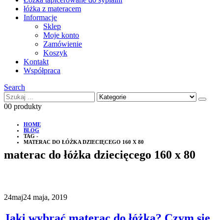
łóżka z materacem
Informacje
Sklep
Moje konto
Zamówienie
Koszyk
Kontakt
Współpraca
Search
0
0 produkty
HOME
BLOG
TAG -
MATERAC DO ŁÓŻKA DZIECIĘCEGO 160 X 80
materac do łóżka dziecięcego 160 x 80
24
maj
24 maja, 2019
Jaki wybrać materac do łóżka? Czym się