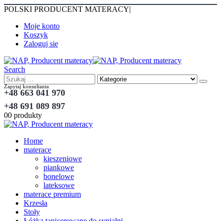
POLSKI PRODUCENT MATERACY
|
Moje konto
Koszyk
Zaloguj się
Search
Zapytaj konsultanta
+48 663 041 970
+48 691 089 897
0
0 produkty
Home
materace
kieszeniowe
piankowe
bonelowe
lateksowe
materace premium
Krzesła
Stoły
Łóżka tapicerowane do sypialni