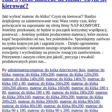
kierować?
Jaki wybrać materac do łóżka? Czym się kierować? Bardzo
dziękujemy za zainteresowanie oraz Wasz cenny czas, który
poświęcacie na zapoznanie się ofertą firmy NAP-KOMFORT.
Jesteśmy przekonani, że będzie to początek korzystnej współpracy,
ponieważ: - Jesteśmy polskim producentem materacy, które możesz
kupić bezpośrednio od nas, bez pośredników. Sprzedajemy zarówno
na rynku krajowym jak i zagranicznym. - Dzięki ogromnemu
zaangażowaniu i staraniom naszego zespołu nieustannie się
rozwijamy i wychodzimy na przeciw rosnącym zamówieniom. -
Priorytetem i naszym celem jest jakość, precyzja i trwałość
produkowanych przez nas...
By
admin
materace
materac do lozka dzieciecego ikea
,
materac do
łóżka
,
materac do łóżka 100x200
,
materac do łóżka 120x200
,
materac do łóżka 140x200
,
materac do łóżka 140x70
,
materac do
łóżka 160 x 80
,
materac do łóżka 160x200
,
materac do łóżka
160x200 allegro
,
materac do łóżka 160x80
,
materac do łóżka 180 x
80
,
materac do łóżka 180 x 90
,
materac do łóżka 180x200
,
materac
do łóżka 200x160
,
materac do łóżka 200x200
,
materac do łóżka
200x220
,
materac do łóżka 200x90
,
materac do łóżka 80x160
,
materac do łóżka 80x180
,
materac do łóżka 80x200
,
materac do
łóżka 90 x 180
,
materac do łóżka 90 x 200
,
materac do łóżka