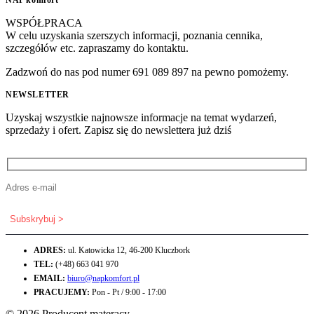
WSPÓŁPRACA
W celu uzyskania szerszych informacji, poznania cennika,
szczegółów etc. zapraszamy do kontaktu.
Zadzwoń do nas pod numer 691 089 897 na pewno pomożemy.
NEWSLETTER
Uzyskaj wszystkie najnowsze informacje na temat wydarzeń,
sprzedaży i ofert. Zapisz się do newslettera już dziś
ADRES:
ul. Katowicka 12, 46-200 Kluczbork
TEL:
(+48) 663 041 970
EMAIL:
biuro@napkomfort.pl
PRACUJEMY:
Pon - Pt / 9:00 - 17:00
© 2026 Producent materacy.