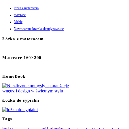
łóżka z materacem
materace
Meble
Nowoczesne krzesła skandynawskie
Łóżka z materacem
Materace 160×200
HomeBook
Łóżka do sypialni
Tags
ból
ból pleców