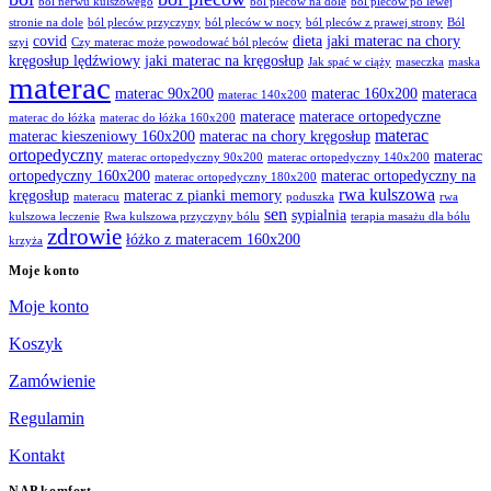
ból nerwu kulszowego
ból pleców na dole
ból pleców po lewej
stronie na dole
ból pleców przyczyny
ból pleców w nocy
ból pleców z prawej strony
Ból
covid
dieta
jaki materac na chory
szyi
Czy materac może powodować ból pleców
kręgosłup lędźwiowy
jaki materac na kręgosłup
Jak spać w ciąży
maseczka
maska
materac
materac 90x200
materac 160x200
materaca
materac 140x200
materace
materace ortopedyczne
materac do łóżka
materac do łóżka 160x200
materac
materac kieszeniowy 160x200
materac na chory kręgosłup
ortopedyczny
materac
materac ortopedyczny 90x200
materac ortopedyczny 140x200
ortopedyczny 160x200
materac ortopedyczny na
materac ortopedyczny 180x200
rwa kulszowa
kręgosłup
materac z pianki memory
materacu
poduszka
rwa
sen
sypialnia
kulszowa leczenie
Rwa kulszowa przyczyny bólu
terapia masażu dla bólu
zdrowie
łóżko z materacem 160x200
krzyża
Moje konto
Moje konto
Koszyk
Zamówienie
Regulamin
Kontakt
NAP komfort