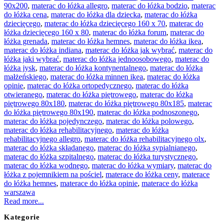
90x200
,
materac do łóżka allegro
,
materac do łóżka bodzio
,
materac
do łóżka cena
,
materac do łóżka dla dziecka
,
materac do łóżka
dziecięcego
,
materac do łóżka dziecięcego 160 x 70
,
materac do
łóżka dziecięcego 160 x 80
,
materac do łóżka forum
,
materac do
łóżka grenada
,
materac do łóżka hemnes
,
materac do łóżka ikea
,
materac do łóżka indiana
,
materac do łóżka jak wybrać
,
materac do
łóżka jaki wybrać
,
materac do łóżka jednoosobowego
,
materac do
łóżka jysk
,
materac do łóżka kontynentalnego
,
materac do łóżka
małżeńskiego
,
materac do łóżka minnen ikea
,
materac do łóżka
opinie
,
materac do łóżka ortopedycznego
,
materac do łóżka
otwieranego
,
materac do łóżka piętrowego
,
materac do łóżka
piętrowego 80x180
,
materac do łóżka piętrowego 80x185
,
materac
do łóżka piętrowego 80x190
,
materac do łóżka podnoszonego
,
materac do łóżka pojedynczego
,
materac do łóżka polowego
,
materac do łóżka rehabilitacyjnego
,
materac do łóżka
rehabilitacyjnego allegro
,
materac do łóżka rehabilitacyjnego olx
,
materac do łóżka składanego
,
materac do łóżka sypialnianego
,
materac do łóżka szpitalnego
,
materac do łóżka turystycznego
,
materac do łóżka wodnego
,
materac do łóżka wymiary
,
materac do
łóżka z pojemnikiem na pościel
,
materace do łóżka ceny
,
materace
do łóżka hemnes
,
materace do łóżka opinie
,
materace do łóżka
warszawa
Read more...
Kategorie