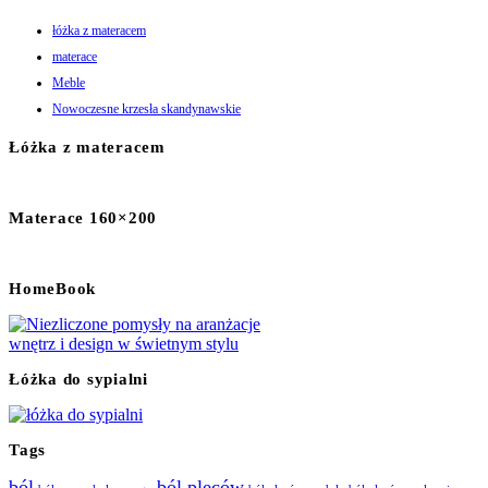
łóżka z materacem
materace
Meble
Nowoczesne krzesła skandynawskie
Łóżka z materacem
Materace 160×200
HomeBook
Łóżka do sypialni
Tags
ból
ból pleców