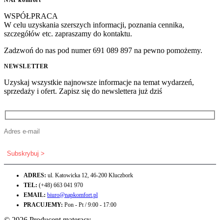
WSPÓŁPRACA
W celu uzyskania szerszych informacji, poznania cennika,
szczegółów etc. zapraszamy do kontaktu.
Zadzwoń do nas pod numer 691 089 897 na pewno pomożemy.
NEWSLETTER
Uzyskaj wszystkie najnowsze informacje na temat wydarzeń,
sprzedaży i ofert. Zapisz się do newslettera już dziś
ADRES:
ul. Katowicka 12, 46-200 Kluczbork
TEL:
(+48) 663 041 970
EMAIL:
biuro@napkomfort.pl
PRACUJEMY:
Pon - Pt / 9:00 - 17:00
© 2026 Producent materacy.