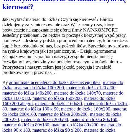
kierować?
Jaki wybrać materac do łóżka? Czym się kierować? Bardzo
dziękujemy za zainteresowanie oraz Wasz cenny czas, który
poświęcacie na zapoznanie się ofertą firmy NAP-KOMFORT.
Jesteśmy przekonani, że będzie to początek korzystnej współpracy,
ponieważ: - Jesteśmy polskim producentem materacy, które możesz
kupić bezpośrednio od nas, bez pośredników. Sprzedajemy zarówno
na rynku krajowym jak i zagranicznym. - Dzięki ogromnemu
zaangażowaniu i staraniom naszego zespołu nieustannie się
rozwijamy i wychodzimy na przeciw rosnącym zamówieniom. -
Priorytetem i naszym celem jest jakość, precyzja i trwałość
produkowanych przez nas...
By
admin
materace
materac do lozka dzieciecego ikea
,
materac do
łóżka
,
materac do łóżka 100x200
,
materac do łóżka 120x200
,
materac do łóżka 140x200
,
materac do łóżka 140x70
,
materac do
łóżka 160 x 80
,
materac do łóżka 160x200
,
materac do łóżka
160x200 allegro
,
materac do łóżka 160x80
,
materac do łóżka 180 x
80
,
materac do łóżka 180 x 90
,
materac do łóżka 180x200
,
materac
do łóżka 200x160
,
materac do łóżka 200x200
,
materac do łóżka
200x220
,
materac do łóżka 200x90
,
materac do łóżka 80x160
,
materac do łóżka 80x180
,
materac do łóżka 80x200
,
materac do
łóżka 90 x 180
,
materac do łóżka 90 x 200
,
materac do łóżka