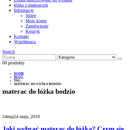
łóżka z materacem
Informacje
Sklep
Moje konto
Zamówienie
Koszyk
Kontakt
Współpraca
Search
0
0 produkty
HOME
BLOG
TAG -
MATERAC DO ŁÓŻKA BODZIO
materac do łóżka bodzio
24
maj
24 maja, 2019
Jaki wybrać materac do łóżka? Czym się