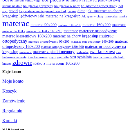
ból nerwu kulszowego
ból pleców na dole
ból pleców po lewej
stronie na dole
ból pleców przyczyny
ból pleców w nocy
ból pleców z prawej strony
Ból
covid
dieta
jaki materac na chory
szyi
Czy materac może powodować ból pleców
kręgosłup lędźwiowy
jaki materac na kręgosłup
Jak spać w ciąży
maseczka
maska
materac
materac 90x200
materac 160x200
materaca
materac 140x200
materace
materace ortopedyczne
materac do łóżka
materac do łóżka 160x200
materac
materac kieszeniowy 160x200
materac na chory kręgosłup
ortopedyczny
materac
materac ortopedyczny 90x200
materac ortopedyczny 140x200
ortopedyczny 160x200
materac ortopedyczny na
materac ortopedyczny 180x200
rwa kulszowa
kręgosłup
materac z pianki memory
materacu
poduszka
rwa
sen
sypialnia
kulszowa leczenie
Rwa kulszowa przyczyny bólu
terapia masażu dla bólu
zdrowie
łóżko z materacem 160x200
krzyża
Moje konto
Moje konto
Koszyk
Zamówienie
Regulamin
Kontakt
NAP komfort