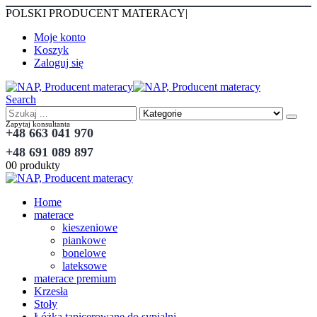
POLSKI PRODUCENT MATERACY
|
Moje konto
Koszyk
Zaloguj się
Search
Zapytaj konsultanta
+48 663 041 970
+48 691 089 897
0
0 produkty
Home
materace
kieszeniowe
piankowe
bonelowe
lateksowe
materace premium
Krzesła
Stoły
Łóżka tapicerowane do sypialni