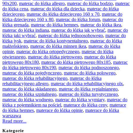
90x200
,
materac do łóżka allegro
,
materac do łóżka bodzio
,
materac
do łóżka cena
,
materac do łóżka dla dziecka
,
materac do łóżka
dziecięcego
,
materac do łóżka dziecięcego 160 x 70
,
materac do
łóżka dziecięcego 160 x 80
,
materac do łóżka forum
,
materac do
łóżka grenada
,
materac do łóżka hemnes
,
materac do łóżka ikea
,
materac do łóżka indiana
,
materac do łóżka jak wybrać
,
materac do
łóżka jaki wybrać
,
materac do łóżka jednoosobowego
,
materac do
łóżka jysk
,
materac do łóżka kontynentalnego
,
materac do łóżka
małżeńskiego
,
materac do łóżka minnen ikea
,
materac do łóżka
opinie
,
materac do łóżka ortopedycznego
,
materac do łóżka
otwieranego
,
materac do łóżka piętrowego
,
materac do łóżka
piętrowego 80x180
,
materac do łóżka piętrowego 80x185
,
materac
do łóżka piętrowego 80x190
,
materac do łóżka podnoszonego
,
materac do łóżka pojedynczego
,
materac do łóżka polowego
,
materac do łóżka rehabilitacyjnego
,
materac do łóżka
rehabilitacyjnego allegro
,
materac do łóżka rehabilitacyjnego olx
,
materac do łóżka składanego
,
materac do łóżka sypialnianego
,
materac do łóżka szpitalnego
,
materac do łóżka turystycznego
,
materac do łóżka wodnego
,
materac do łóżka wymiary
,
materac do
łóżka z pojemnikiem na pościel
,
materace do łóżka ceny
,
materace
do łóżka hemnes
,
materace do łóżka opinie
,
materace do łóżka
warszawa
Read more...
Kategorie