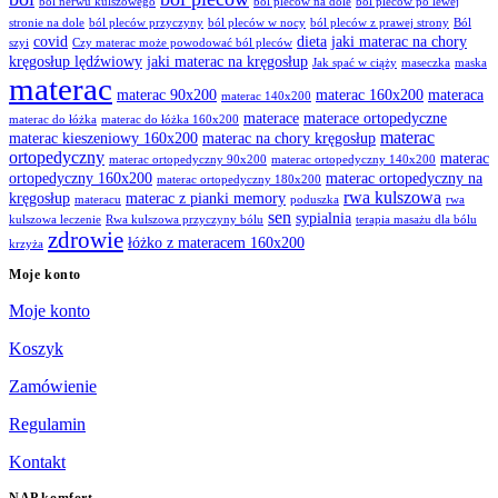
ból nerwu kulszowego
ból pleców na dole
ból pleców po lewej
stronie na dole
ból pleców przyczyny
ból pleców w nocy
ból pleców z prawej strony
Ból
covid
dieta
jaki materac na chory
szyi
Czy materac może powodować ból pleców
kręgosłup lędźwiowy
jaki materac na kręgosłup
Jak spać w ciąży
maseczka
maska
materac
materac 90x200
materac 160x200
materaca
materac 140x200
materace
materace ortopedyczne
materac do łóżka
materac do łóżka 160x200
materac
materac kieszeniowy 160x200
materac na chory kręgosłup
ortopedyczny
materac
materac ortopedyczny 90x200
materac ortopedyczny 140x200
ortopedyczny 160x200
materac ortopedyczny na
materac ortopedyczny 180x200
rwa kulszowa
kręgosłup
materac z pianki memory
materacu
poduszka
rwa
sen
sypialnia
kulszowa leczenie
Rwa kulszowa przyczyny bólu
terapia masażu dla bólu
zdrowie
łóżko z materacem 160x200
krzyża
Moje konto
Moje konto
Koszyk
Zamówienie
Regulamin
Kontakt
NAP komfort