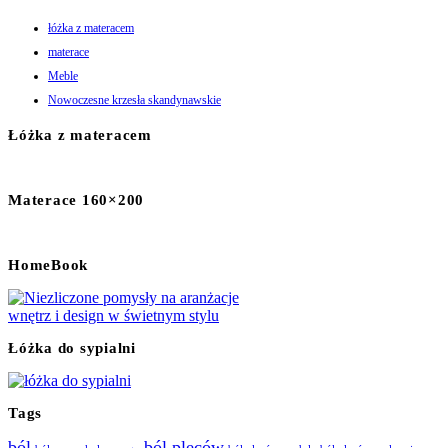
łóżka z materacem
materace
Meble
Nowoczesne krzesła skandynawskie
Łóżka z materacem
Materace 160×200
HomeBook
Łóżka do sypialni
Tags
ból
ból pleców