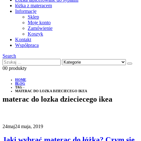
łóżka z materacem
Informacje
Sklep
Moje konto
Zamówienie
Koszyk
Kontakt
Współpraca
Search
0
0 produkty
HOME
BLOG
TAG -
MATERAC DO LOZKA DZIECIECEGO IKEA
materac do lozka dzieciecego ikea
24
maj
24 maja, 2019
Jaki wybrać materac do łóżka? Czym się