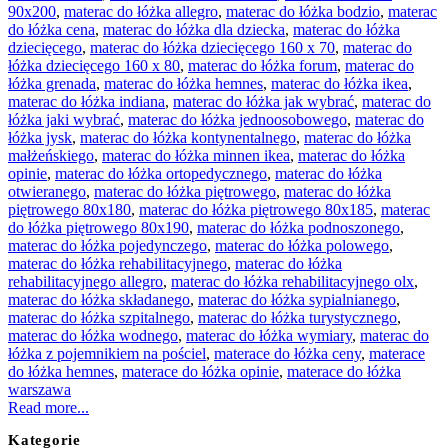
90x200
,
materac do łóżka allegro
,
materac do łóżka bodzio
,
materac
do łóżka cena
,
materac do łóżka dla dziecka
,
materac do łóżka
dziecięcego
,
materac do łóżka dziecięcego 160 x 70
,
materac do
łóżka dziecięcego 160 x 80
,
materac do łóżka forum
,
materac do
łóżka grenada
,
materac do łóżka hemnes
,
materac do łóżka ikea
,
materac do łóżka indiana
,
materac do łóżka jak wybrać
,
materac do
łóżka jaki wybrać
,
materac do łóżka jednoosobowego
,
materac do
łóżka jysk
,
materac do łóżka kontynentalnego
,
materac do łóżka
małżeńskiego
,
materac do łóżka minnen ikea
,
materac do łóżka
opinie
,
materac do łóżka ortopedycznego
,
materac do łóżka
otwieranego
,
materac do łóżka piętrowego
,
materac do łóżka
piętrowego 80x180
,
materac do łóżka piętrowego 80x185
,
materac
do łóżka piętrowego 80x190
,
materac do łóżka podnoszonego
,
materac do łóżka pojedynczego
,
materac do łóżka polowego
,
materac do łóżka rehabilitacyjnego
,
materac do łóżka
rehabilitacyjnego allegro
,
materac do łóżka rehabilitacyjnego olx
,
materac do łóżka składanego
,
materac do łóżka sypialnianego
,
materac do łóżka szpitalnego
,
materac do łóżka turystycznego
,
materac do łóżka wodnego
,
materac do łóżka wymiary
,
materac do
łóżka z pojemnikiem na pościel
,
materace do łóżka ceny
,
materace
do łóżka hemnes
,
materace do łóżka opinie
,
materace do łóżka
warszawa
Read more...
Kategorie