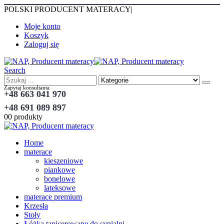
POLSKI PRODUCENT MATERACY
|
Moje konto
Koszyk
Zaloguj się
Search
Zapytaj konsultanta
+48 663 041 970
+48 691 089 897
0
0 produkty
Home
materace
kieszeniowe
piankowe
bonelowe
lateksowe
materace premium
Krzesła
Stoły
Łóżka tapicerowane do sypialni