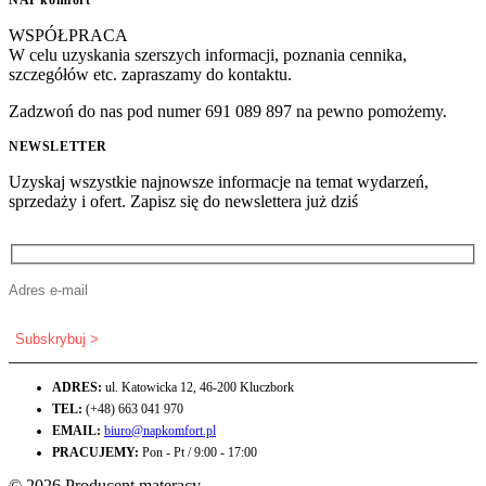
WSPÓŁPRACA
W celu uzyskania szerszych informacji, poznania cennika,
szczegółów etc. zapraszamy do kontaktu.
Zadzwoń do nas pod numer 691 089 897 na pewno pomożemy.
NEWSLETTER
Uzyskaj wszystkie najnowsze informacje na temat wydarzeń,
sprzedaży i ofert. Zapisz się do newslettera już dziś
ADRES:
ul. Katowicka 12, 46-200 Kluczbork
TEL:
(+48) 663 041 970
EMAIL:
biuro@napkomfort.pl
PRACUJEMY:
Pon - Pt / 9:00 - 17:00
© 2026 Producent materacy.