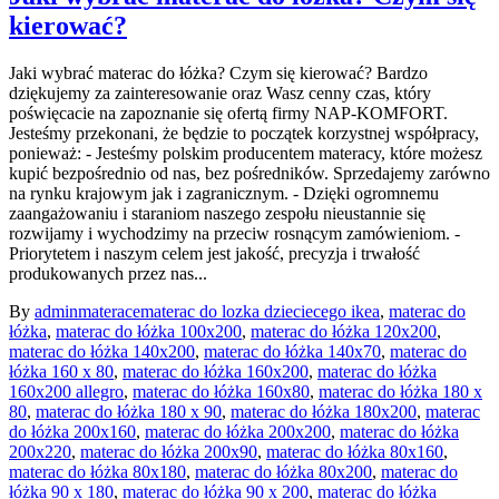
kierować?
Jaki wybrać materac do łóżka? Czym się kierować? Bardzo
dziękujemy za zainteresowanie oraz Wasz cenny czas, który
poświęcacie na zapoznanie się ofertą firmy NAP-KOMFORT.
Jesteśmy przekonani, że będzie to początek korzystnej współpracy,
ponieważ: - Jesteśmy polskim producentem materacy, które możesz
kupić bezpośrednio od nas, bez pośredników. Sprzedajemy zarówno
na rynku krajowym jak i zagranicznym. - Dzięki ogromnemu
zaangażowaniu i staraniom naszego zespołu nieustannie się
rozwijamy i wychodzimy na przeciw rosnącym zamówieniom. -
Priorytetem i naszym celem jest jakość, precyzja i trwałość
produkowanych przez nas...
By
admin
materace
materac do lozka dzieciecego ikea
,
materac do
łóżka
,
materac do łóżka 100x200
,
materac do łóżka 120x200
,
materac do łóżka 140x200
,
materac do łóżka 140x70
,
materac do
łóżka 160 x 80
,
materac do łóżka 160x200
,
materac do łóżka
160x200 allegro
,
materac do łóżka 160x80
,
materac do łóżka 180 x
80
,
materac do łóżka 180 x 90
,
materac do łóżka 180x200
,
materac
do łóżka 200x160
,
materac do łóżka 200x200
,
materac do łóżka
200x220
,
materac do łóżka 200x90
,
materac do łóżka 80x160
,
materac do łóżka 80x180
,
materac do łóżka 80x200
,
materac do
łóżka 90 x 180
,
materac do łóżka 90 x 200
,
materac do łóżka