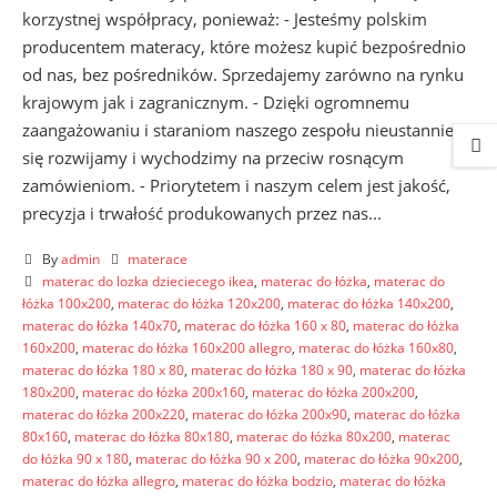
korzystnej współpracy, ponieważ: - Jesteśmy polskim
producentem materacy, które możesz kupić bezpośrednio
od nas, bez pośredników. Sprzedajemy zarówno na rynku
krajowym jak i zagranicznym. - Dzięki ogromnemu
zaangażowaniu i staraniom naszego zespołu nieustannie
się rozwijamy i wychodzimy na przeciw rosnącym
zamówieniom. - Priorytetem i naszym celem jest jakość,
precyzja i trwałość produkowanych przez nas...
By
admin
materace
materac do lozka dzieciecego ikea
,
materac do łóżka
,
materac do
łóżka 100x200
,
materac do łóżka 120x200
,
materac do łóżka 140x200
,
materac do łóżka 140x70
,
materac do łóżka 160 x 80
,
materac do łóżka
160x200
,
materac do łóżka 160x200 allegro
,
materac do łóżka 160x80
,
materac do łóżka 180 x 80
,
materac do łóżka 180 x 90
,
materac do łóżka
180x200
,
materac do łóżka 200x160
,
materac do łóżka 200x200
,
materac do łóżka 200x220
,
materac do łóżka 200x90
,
materac do łóżka
80x160
,
materac do łóżka 80x180
,
materac do łóżka 80x200
,
materac
do łóżka 90 x 180
,
materac do łóżka 90 x 200
,
materac do łóżka 90x200
,
materac do łóżka allegro
,
materac do łóżka bodzio
,
materac do łóżka