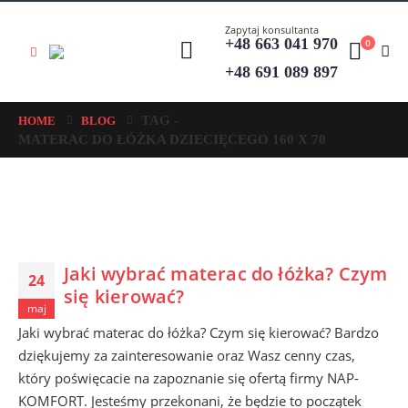
Zapytaj konsultanta
+48 663 041 970
0
+48 691 089 897
TAG -
HOME
BLOG
MATERAC DO ŁÓŻKA DZIECIĘCEGO 160 X 70
Jaki wybrać materac do łóżka? Czym
24
się kierować?
maj
Jaki wybrać materac do łóżka? Czym się kierować? Bardzo
dziękujemy za zainteresowanie oraz Wasz cenny czas,
który poświęcacie na zapoznanie się ofertą firmy NAP-
KOMFORT. Jesteśmy przekonani, że będzie to początek