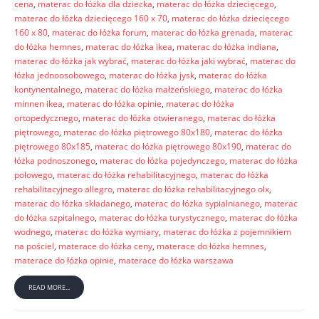
cena
,
materac do łóżka dla dziecka
,
materac do łóżka dziecięcego
,
materac do łóżka dziecięcego 160 x 70
,
materac do łóżka dziecięcego
160 x 80
,
materac do łóżka forum
,
materac do łóżka grenada
,
materac
do łóżka hemnes
,
materac do łóżka ikea
,
materac do łóżka indiana
,
materac do łóżka jak wybrać
,
materac do łóżka jaki wybrać
,
materac do
łóżka jednoosobowego
,
materac do łóżka jysk
,
materac do łóżka
kontynentalnego
,
materac do łóżka małżeńskiego
,
materac do łóżka
minnen ikea
,
materac do łóżka opinie
,
materac do łóżka
ortopedycznego
,
materac do łóżka otwieranego
,
materac do łóżka
piętrowego
,
materac do łóżka piętrowego 80x180
,
materac do łóżka
piętrowego 80x185
,
materac do łóżka piętrowego 80x190
,
materac do
łóżka podnoszonego
,
materac do łóżka pojedynczego
,
materac do łóżka
polowego
,
materac do łóżka rehabilitacyjnego
,
materac do łóżka
rehabilitacyjnego allegro
,
materac do łóżka rehabilitacyjnego olx
,
materac do łóżka składanego
,
materac do łóżka sypialnianego
,
materac
do łóżka szpitalnego
,
materac do łóżka turystycznego
,
materac do łóżka
wodnego
,
materac do łóżka wymiary
,
materac do łóżka z pojemnikiem
na pościel
,
materace do łóżka ceny
,
materace do łóżka hemnes
,
materace do łóżka opinie
,
materace do łóżka warszawa
READ MORE...