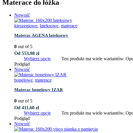
Materace do łóżka
Nowość
kieszeniowe
,
lateksowe
,
materace
Materac AGENA lateksowy
0
out of 5
Od
553,98
zł
Wybierz opcje
Ten produkt ma wiele wariantów. Opc
Podgląd
Nowość
bonelowe
,
materace
Materac bonelowy IZAR
0
out of 5
Od
411,60
zł
Wybierz opcje
Ten produkt ma wiele wariantów. Opc
Podgląd
Nowość