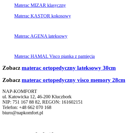
Materac MIZAR klasyczny
Materac KASTOR kokosowy
Materac AGENA lateksowy
Materac HAMAL Visco pianka z pamięcią
Zobacz
materac ortopedyczny lateksowy 30cm
Zobacz
materac ortopedyczny visco memory 28cm
NAP-KOMFORT
ul. Katowicka 12, 46-200 Kluczbork
NIP: 751 167 88 82, REGON: 161602151
Telefon: +48 662 070 168
biuro@napkomfort.pl