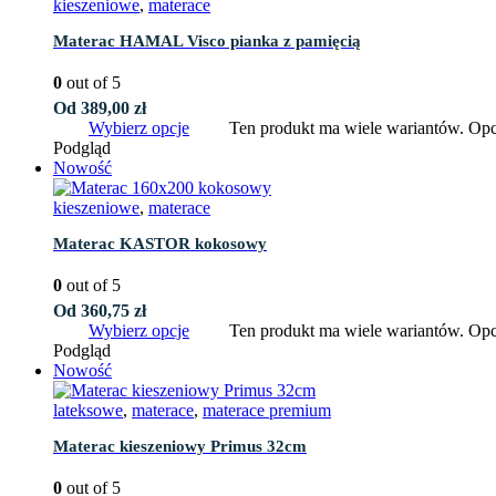
kieszeniowe
,
materace
Materac HAMAL Visco pianka z pamięcią
0
out of 5
Od
389,00
zł
Wybierz opcje
Ten produkt ma wiele wariantów. Opc
Podgląd
Nowość
kieszeniowe
,
materace
Materac KASTOR kokosowy
0
out of 5
Od
360,75
zł
Wybierz opcje
Ten produkt ma wiele wariantów. Opc
Podgląd
Nowość
lateksowe
,
materace
,
materace premium
Materac kieszeniowy Primus 32cm
0
out of 5