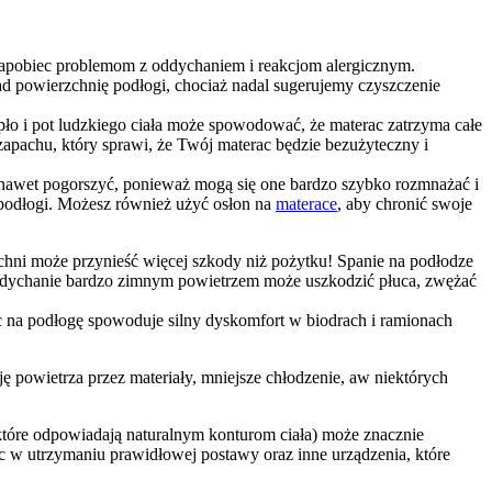
 zapobiec problemom z oddychaniem i reakcjom alergicznym.
d powierzchnię podłogi, chociaż nadal sugerujemy czyszczenie
ło i pot ludzkiego ciała może spowodować, że materac zatrzyma całe
apachu, który sprawi, że Twój materac będzie bezużyteczny i
 nawet pogorszyć, ponieważ mogą się one bardzo szybko rozmnażać i
a podłogi. Możesz również użyć osłon na
materace
, aby chronić swoje
zchni może przynieść więcej szkody niż pożytku! Spanie na podłodze
 Oddychanie bardzo zimnym powietrzem może uszkodzić płuca, zwężać
rac na podłogę spowoduje silny dyskomfort w biodrach i ramionach
ę powietrza przez materiały, mniejsze chłodzenie, aw niektórych
, które odpowiadają naturalnym konturom ciała) może znacznie
 w utrzymaniu prawidłowej postawy oraz inne urządzenia, które