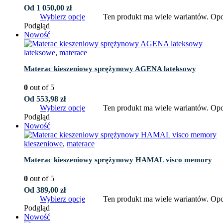
Od
1 050,00
zł
Wybierz opcje
Ten produkt ma wiele wariantów. Opc
Podgląd
Nowość
lateksowe
,
materace
Materac kieszeniowy sprężynowy AGENA lateksowy
0
out of 5
Od
553,98
zł
Wybierz opcje
Ten produkt ma wiele wariantów. Opc
Podgląd
Nowość
kieszeniowe
,
materace
Materac kieszeniowy sprężynowy HAMAL visco memory
0
out of 5
Od
389,00
zł
Wybierz opcje
Ten produkt ma wiele wariantów. Opc
Podgląd
Nowość