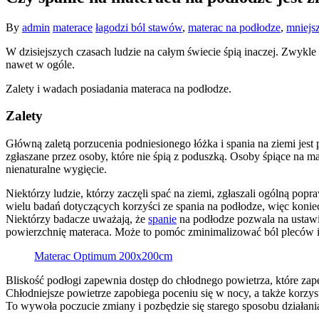
By
admin
materace
łagodzi ból stawów
,
materac na podłodze
,
mniejs
W dzisiejszych czasach ludzie na całym świecie śpią inaczej. Zwykle
nawet w ogóle.
Zalety i wadach posiadania materaca na podłodze.
Zalety
Główną zaletą porzucenia podniesionego łóżka i spania na ziemi jest
zgłaszane przez osoby, które nie śpią z poduszką. Osoby śpiące na 
nienaturalne wygięcie.
Niektórzy ludzie, którzy zaczęli spać na ziemi, zgłaszali ogólną popr
wielu badań dotyczących korzyści ze spania na podłodze, więc koniec
Niektórzy badacze uważają, że
spanie
na podłodze pozwala na ustawie
powierzchnię materaca. Może to pomóc zminimalizować ból pleców i
Materac Optimum 200x200cm
Bliskość podłogi zapewnia dostęp do chłodnego powietrza, które zap
Chłodniejsze powietrze zapobiega poceniu się w nocy, a także korz
To wywoła poczucie zmiany i pozbędzie się starego sposobu działania