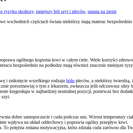
ze ryzyko skoliozy
,
mniejszy ból szyi i pleców
,
spania na ziemi
 we wschodnich częściach świata niektórzy mają materac bezpośrednio n
 poprawa ogólnego krążenia krwi w całym ciele. Wiele korzyści zdrowo
materacu bezpośrednio na podłodze mają również znacznie mniejsze ry
awę i zniknięcie wszelkiego rodzaju
bólu
pleców, a niektórzy twierdzą,
znie porozmawiaj o tym z lekarzem, zwłaszcza jeśli odczuwasz silny b
nie kręgosłupa w najbardziej neutralnej pozycji, ponieważ bez dodatko
 szyi.
ewnia dobre samopoczucie i cuda podczas snu. Wzrost temperatury cia
ystnie wpływa na układ oddechowy i poprawia ogólny przepływ krwi.
. To potężna zmiana motywacyjna, która zdziała cuda zarówno dla Twoje