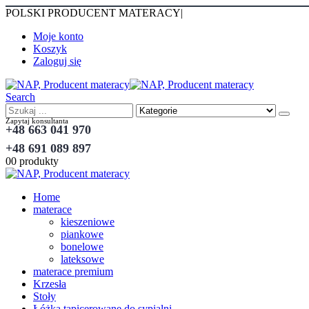
POLSKI PRODUCENT MATERACY
|
Moje konto
Koszyk
Zaloguj się
Search
Zapytaj konsultanta
+48 663 041 970
+48 691 089 897
0
0 produkty
Home
materace
kieszeniowe
piankowe
bonelowe
lateksowe
materace premium
Krzesła
Stoły
Łóżka tapicerowane do sypialni