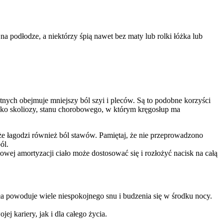
a podłodze, a niektórzy śpią nawet bez maty lub rolki łóżka lub
tnych obejmuje mniejszy ból szyi i pleców. Są to podobne korzyści
zyko skoliozy, stanu chorobowego, w którym kręgosłup ma
 że łagodzi również ból stawów. Pamiętaj, że nie przeprowadzono
ól.
wej amortyzacji ciało może dostosować się i rozłożyć nacisk na całą
ła powoduje wiele niespokojnego snu i budzenia się w środku nocy.
j kariery, jak i dla całego życia.