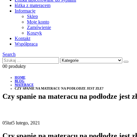
łóżka z materacem
Informacje
Sklep
Moje konto
Zamówienie
Koszyk
Kontakt
Współpraca
Search
0
0 produkty
HOME
BLOG
MATERACE
CZY SPANIE NA MATERACU NA PODŁODZE JEST ZŁE?
Czy spanie na materacu na podłodze jest z
05
lut
5 lutego, 2021
Czy spanie na materacu na podłodze jest z