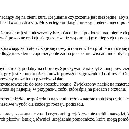
adzący się na ziemi kurz. Regularne czyszczenie jest niezbędne, aby
d na Twoim zdrowiu. Można tego uniknąć, unosząc materac nieco pona
e materac jest umieszczony bezpośrednio na podłodze, nadmierne ciep
ować poważne reakcje alergiczne – nie wspominając o nieprzyjemnym z
 sprawiają, że materac staje się nowym domem. Ten problem może się
dłogę może temu zapobiec, o ile żadna pościel nie wisi ani nie dotyk
z być bardziej podatny na choroby. Spoczywanie na zbyt zimnej powier
ego, gdy jest zimno, może stanowić poważne zagrożenie dla zdrowia.
rzewczy może temu przeciwdziałać.
e przystosować się do tego sposobu spania. Zwiększony nacisk na mate
dza się najlepiej w przypadku osób, które śpią na plecach i brzuchu.
szczenie łóżka bezpośrednio na ziemi może oznaczać mniejszą cyrkulacj
właściwe wybór dla każdego rodzaju podkładu.
nie pracy, stosowanie zasad ergonomii (projektowanie mebli i narzędzi
h pleców. Istnieją również urządzenia pomocnicze, które mogą pomóc