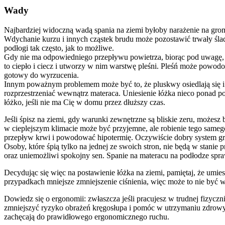
Wady
Najbardziej widoczną wadą spania na ziemi byłoby narażenie na grom
Wdychanie kurzu i innych cząstek brudu może pozostawić trwały śla
podłogi tak często, jak to możliwe.
Gdy nie ma odpowiedniego przepływu powietrza, biorąc pod uwagę, ż
to ciepło i ciecz i utworzy w nim warstwę pleśni. Pleśń może powod
gotowy do wyrzucenia.
Innym poważnym problemem może być to, że pluskwy osiedlają się i
rozprzestrzeniać wewnątrz materaca. Uniesienie łóżka nieco ponad po
łóżko, jeśli nie ma Cię w domu przez dłuższy czas.
Jeśli śpisz na ziemi, gdy warunki zewnętrzne są bliskie zeru, możes
w cieplejszym klimacie może być przyjemne, ale robienie tego sam
przepływ krwi i powodować hipotermię. Oczywiście dobry system g
Osoby, które śpią tylko na jednej ze swoich stron, nie będą w stani
oraz uniemożliwi spokojny sen. Spanie na materacu na podłodze spraw
Decydując się więc na postawienie łóżka na ziemi, pamiętaj, że umie
przypadkach mniejsze zmniejszenie ciśnienia, więc może to nie być 
Dowiedz się o ergonomii: zwłaszcza jeśli pracujesz w trudnej fizycz
zmniejszyć ryzyko obrażeń kręgosłupa i pomóc w utrzymaniu zdrowyc
zachęcają do prawidłowego ergonomicznego ruchu.