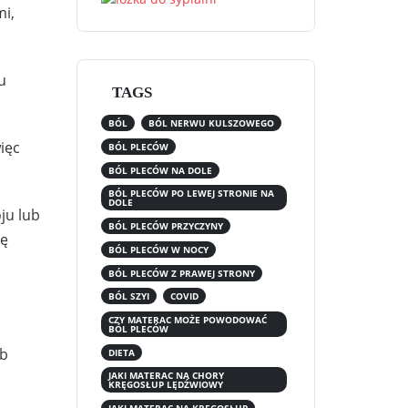
mi,
u
TAGS
BÓL
BÓL NERWU KULSZOWEGO
ięc
BÓL PLECÓW
BÓL PLECÓW NA DOLE
BÓL PLECÓW PO LEWEJ STRONIE NA
DOLE
ju lub
BÓL PLECÓW PRZYCZYNY
ię
BÓL PLECÓW W NOCY
BÓL PLECÓW Z PRAWEJ STRONY
BÓL SZYI
COVID
CZY MATERAC MOŻE POWODOWAĆ
BÓL PLECÓW
b
DIETA
JAKI MATERAC NA CHORY
KRĘGOSŁUP LĘDŹWIOWY
JAKI MATERAC NA KRĘGOSŁUP