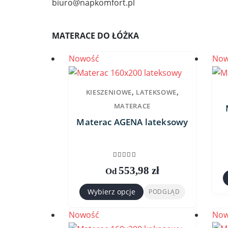
biuro@napkomfort.pl
MATERACE DO ŁÓŻKA
Nowość
Now
,
,
KIESZENIOWE
LATEKSOWE
MATERACE
Materac AGENA lateksowy
0
out of 5
553,98
zł
Od
T
Wybierz opcje
PODGLĄD
Ten
p
produkt
Nowość
Now
ma
w