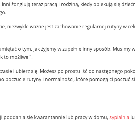
nni żonglują teraz pracą i rodziną, kiedy opiekują się dzieć
go.
cie, niezwykle ważne jest zachowanie regularnej rutyny w cel
pamiętać o tym, jak żyjemy w zupełnie inny sposób. Musimy w
k to możliwe ”.
asie i ubierz się. Możesz po prostu iść do następnego poko
mo poczucie rutyny i normalności, które pomogą ci poczuć s
acji poddania się kwarantannie lub pracy w domu,
sypialnia
lu