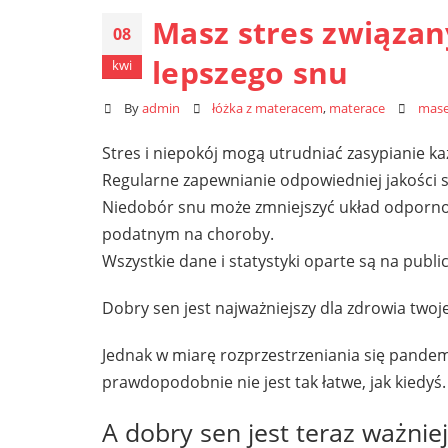
Masz stres związan
08
lepszego snu
kwi
By
admin
łóżka z materacem
,
materace
mase
Stres i niepokój mogą utrudniać zasypianie ka
Regularne zapewnianie odpowiedniej jakości s
Niedobór snu może zmniejszyć układ odporności
podatnym na choroby.
Wszystkie dane i statystyki oparte są na pub
Dobry sen jest najważniejszy dla zdrowia twoje
Jednak w miarę rozprzestrzeniania się pande
prawdopodobnie nie jest tak łatwe, jak kiedyś.
A dobry sen jest teraz ważniej