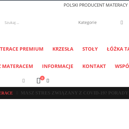
POLSKI PRODUCENT MATERACY
TERACE PREMIUM
KRZESŁA
STOŁY
ŁÓŻKA T
Z MATERACEM
INFORMACJE
KONTAKT
WSPÓ
0
MASZ STRES ZWIĄZANY Z COVID-19? PORADY
ERACE