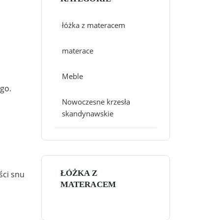
łóżka z materacem
materace
Meble
go.
Nowoczesne krzesła
skandynawskie
ŁÓŻKA Z
ści snu
MATERACEM