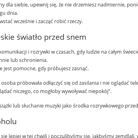
ny dla siebie, upewnij się, że nie drzemiesz nadmiernie, pon
gu dnia.
wstać wcześnie i zacząć robić rzeczy.
eskie światło przed snem
omunikacji i rozrywki w czasach, gdy ludzie na całym świeci
nnie lub schronienia.
nie jest pomocne, gdy próbujesz zasnąć.
 osoba próbowała odłączyć się od zasilania i nie oglądać tele
glądać niczego, co mogłoby wywoływać niepokój”.
e książki lub słuchanie muzyki jako środka rozrywkowego prze
oholu
ię lepiej w tej chwili i poczulibyśmy się, jakbyśmy zemdlali,