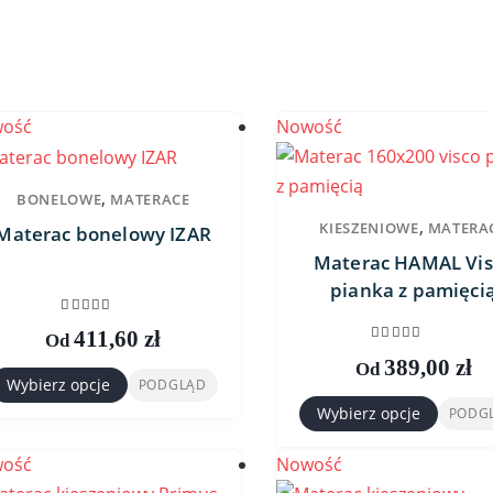
ość
Nowość
,
BONELOWE
MATERACE
,
KIESZENIOWE
MATERA
Materac bonelowy IZAR
Materac HAMAL Vis
pianka z pamięci
0
out of 5
411,60
zł
Od
0
out of 5
389,00
zł
Od
Wybierz opcje
PODGLĄD
en
Wybierz opcje
PODG
Ten
rodukt
produkt
ma
ość
Nowość
ma
iele