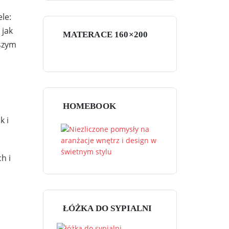
le:
 jak
MATERACE 160×200
aszym
HOMEBOOK
k i
h i
ŁÓŻKA DO SYPIALNI