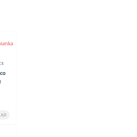
CE
co
ą
LĄD