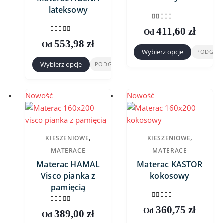
lateksowy
0
out of 5
411,60
zł
Od
0
out of 5
553,98
zł
Od
Wybierz opcje
PODGLĄ
Ten
Wybierz opcje
PODGLĄD
Ten
produkt
produkt
ma
ma
wiele
Nowość
Nowość
wiele
wariantów.
wariantów.
Opcje
Opcje
można
,
,
KIESZENIOWE
KIESZENIOWE
można
wybrać
MATERACE
MATERACE
wybrać
na
Materac HAMAL
Materac KASTOR
na
stronie
Visco pianka z
kokosowy
stronie
produktu
pamięcią
produktu
0
out of 5
360,75
zł
0
out of 5
Od
389,00
zł
Od