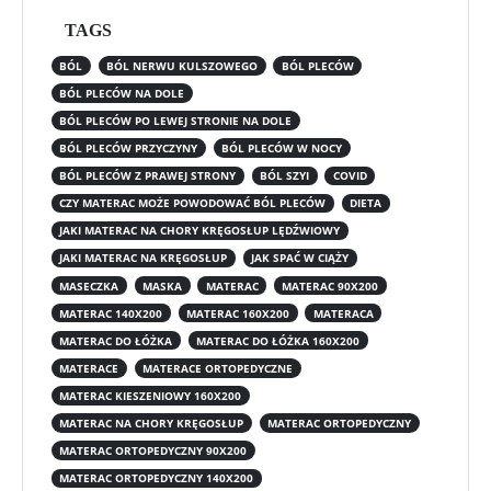
TAGS
BÓL
BÓL NERWU KULSZOWEGO
BÓL PLECÓW
BÓL PLECÓW NA DOLE
BÓL PLECÓW PO LEWEJ STRONIE NA DOLE
BÓL PLECÓW PRZYCZYNY
BÓL PLECÓW W NOCY
BÓL PLECÓW Z PRAWEJ STRONY
BÓL SZYI
COVID
CZY MATERAC MOŻE POWODOWAĆ BÓL PLECÓW
DIETA
JAKI MATERAC NA CHORY KRĘGOSŁUP LĘDŹWIOWY
JAKI MATERAC NA KRĘGOSŁUP
JAK SPAĆ W CIĄŻY
MASECZKA
MASKA
MATERAC
MATERAC 90X200
MATERAC 140X200
MATERAC 160X200
MATERACA
MATERAC DO ŁÓŻKA
MATERAC DO ŁÓŻKA 160X200
MATERACE
MATERACE ORTOPEDYCZNE
MATERAC KIESZENIOWY 160X200
MATERAC NA CHORY KRĘGOSŁUP
MATERAC ORTOPEDYCZNY
MATERAC ORTOPEDYCZNY 90X200
MATERAC ORTOPEDYCZNY 140X200