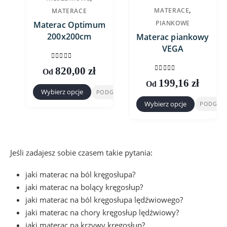
Opcje
,
MATERACE
MATERACE
na
można
PIANKOWE
Materac Optimum
stronie
wybrać
200x200cm
Materac piankowy
produktu
na
VEGA
stronie
0
out of 5
produktu
820,00
zł
Od
0
out of 5
199,16
zł
Od
Wybierz opcje
PODGLĄD
Ten
Wybierz opcje
PODGLĄ
Ten
produkt
produkt
ma
ma
wiele
wiele
wariantów.
Jeśli zadajesz sobie czasem takie pytania:
wariantów.
Opcje
Opcje
można
jaki materac na ból kręgosłupa?
można
wybrać
jaki materac na bolący kręgosłup?
wybrać
na
jaki materac na ból kręgosłupa lędźwiowego?
na
stronie
jaki materac na chory kręgosłup lędźwiowy?
stronie
produktu
jaki materac na krzywy kręgosłup?