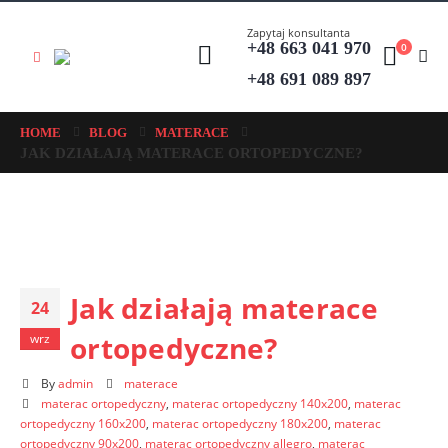
Zapytaj konsultanta
+48 663 041 970
0
+48 691 089 897
HOME
BLOG
MATERACE
JAK DZIAŁAJĄ MATERACE ORTOPEDYCZNE?
Jak działają materace
24
ortopedyczne?
wrz
By
admin
materace
materac ortopedyczny
,
materac ortopedyczny 140x200
,
materac
ortopedyczny 160x200
,
materac ortopedyczny 180x200
,
materac
ortopedyczny 90x200
,
materac ortopedyczny allegro
,
materac