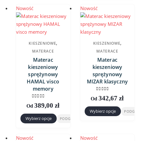
ma
ma
Nowość
Nowość
wiele
wiele
wariantów.
wariantów.
Opcje
Opcje
można
można
wybrać
,
,
KIESZENIOWE
KIESZENIOWE
wybrać
na
MATERACE
MATERACE
na
stronie
Materac
Materac
stronie
produktu
kieszeniowy
kieszeniowy
produktu
sprężynowy
sprężynowy
HAMAL visco
MIZAR klasyczny
memory
0
out of 5
342,67
zł
Od
0
out of 5
389,00
zł
Od
Wybierz opcje
PODGLĄ
Ten
Wybierz opcje
PODGLĄD
Ten
produkt
produkt
ma
ma
Nowość
Nowość
wiele