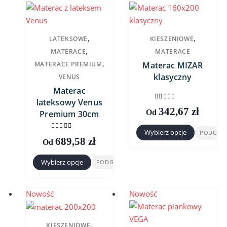
wiele
wariantów.
wariantów.
Opcje
Opcje
można
,
,
LATEKSOWE
KIESZENIOWE
można
wybrać
,
MATERACE
MATERACE
wybrać
na
,
MATERACE PREMIUM
Materac MIZAR
na
stronie
klasyczny
VENUS
stronie
produktu
Materac
produktu
lateksowy Venus
0
out of 5
342,67
zł
Od
Premium 30cm
Wybierz opcje
PODGLĄ
0
out of 5
Ten
689,58
zł
Od
produkt
Wybierz opcje
PODGLĄD
ma
Ten
wiele
produkt
wariantów.
ma
Nowość
Nowość
Opcje
wiele
można
wariantów.
,
KIESZENIOWE
wybrać