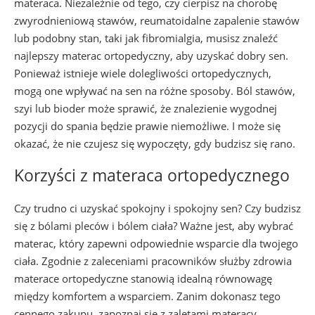
materaca. Niezależnie od tego, czy cierpisz na chorobę
zwyrodnieniową stawów, reumatoidalne zapalenie stawów
lub podobny stan, taki jak fibromialgia, musisz znaleźć
najlepszy materac ortopedyczny, aby uzyskać dobry sen.
Ponieważ istnieje wiele dolegliwości ortopedycznych,
mogą one wpływać na sen na różne sposoby. Ból stawów,
szyi lub bioder może sprawić, że znalezienie wygodnej
pozycji do spania będzie prawie niemożliwe. I może się
okazać, że nie czujesz się wypoczęty, gdy budzisz się rano.
Korzyści z materaca ortopedycznego
Czy trudno ci uzyskać spokojny i spokojny sen? Czy budzisz
się z bólami pleców i bólem ciała? Ważne jest, aby wybrać
materac, który zapewni odpowiednie wsparcie dla twojego
ciała. Zgodnie z zaleceniami pracowników służby zdrowia
materace ortopedyczne stanowią idealną równowagę
między komfortem a wsparciem. Zanim dokonasz tego
cennego zakupu, zapoznaj się z zaletami materacy