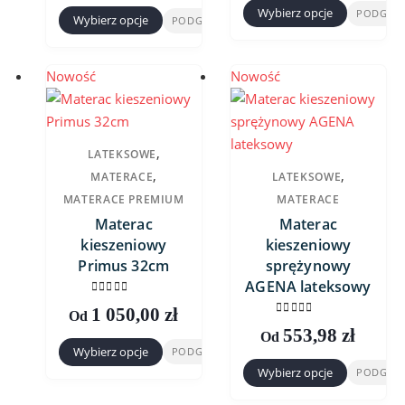
Wybierz opcje
PODGLĄ
Wybierz opcje
PODGLĄD
Ten
Ten
produkt
produkt
ma
ma
Nowość
Nowość
wiele
wiele
wariantów.
wariantów.
Opcje
Opcje
,
LATEKSOWE
można
można
,
,
MATERACE
LATEKSOWE
wybrać
wybrać
MATERACE PREMIUM
MATERACE
na
na
Materac
Materac
stronie
stronie
kieszeniowy
kieszeniowy
produktu
produktu
Primus 32cm
sprężynowy
AGENA lateksowy
0
out of 5
1 050,00
zł
Od
0
out of 5
553,98
zł
Od
Wybierz opcje
PODGLĄD
Ten
Wybierz opcje
PODGLĄ
Ten
produkt
produkt